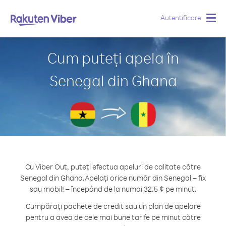
Autentificare
Togg
navig
Cum puteți apela în
Senegal din Ghana
Cu Viber Out, puteți efectua apeluri de calitate către
Senegal din Ghana.
Apelați orice număr din Senegal – fix
sau mobil! – începând de la numai 32.5 ¢ pe minut.
Cumpărați pachete de credit sau un plan de apelare
pentru a avea de cele mai bune tarife pe minut către