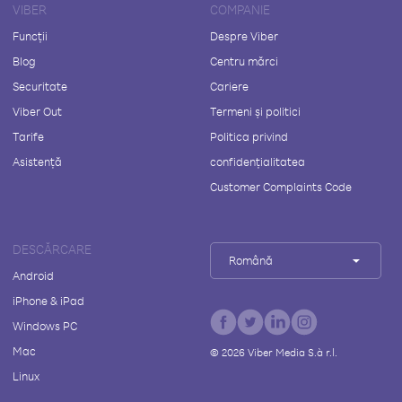
VIBER
COMPANIE
Funcții
Despre Viber
Blog
Centru mărci
Securitate
Cariere
Viber Out
Termeni și politici
Tarife
Politica privind
Asistență
confidențialitatea
Customer Complaints Code
DESCĂRCARE
Română
Android
iPhone & iPad
Windows PC
Mac
©
2026
Viber Media S.à r.l.
Linux