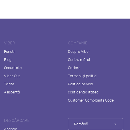
VIBER
COMPANIE
Funcții
Despre Viber
Blog
Centru mărci
Securitate
Cariere
Viber Out
Termeni și politici
Tarife
Politica privind
Asistență
confidențialitatea
Customer Complaints Code
DESCĂRCARE
Română
Android