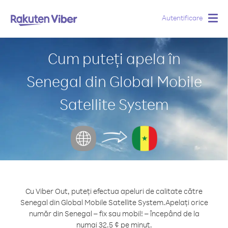
Autentificare
Togg
navig
Cum puteți apela în
Senegal din Global Mobile
Satellite System
Cu Viber Out, puteți efectua apeluri de calitate către
Senegal din Global Mobile Satellite System.
Apelați orice
număr din Senegal – fix sau mobil! – începând de la
numai 32.5 ¢ pe minut.