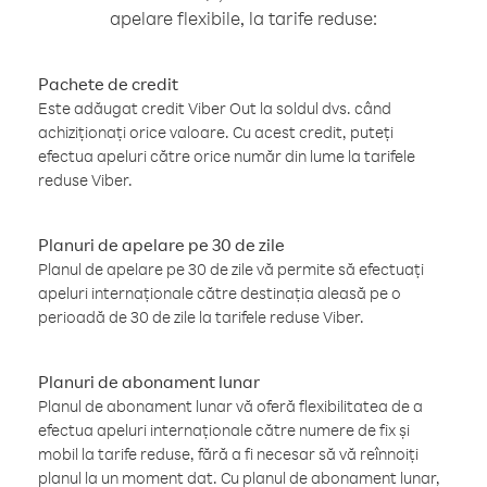
apelare flexibile, la tarife reduse:
Pachete de credit
Este adăugat credit Viber Out la soldul dvs. când
achiziționați orice valoare. Cu acest credit, puteți
efectua apeluri către orice număr din lume la tarifele
reduse Viber.
Planuri de apelare pe 30 de zile
Planul de apelare pe 30 de zile vă permite să efectuați
apeluri internaționale către destinația aleasă pe o
perioadă de 30 de zile la tarifele reduse Viber.
Planuri de abonament lunar
Planul de abonament lunar vă oferă flexibilitatea de a
efectua apeluri internaționale către numere de fix și
mobil la tarife reduse, fără a fi necesar să vă reînnoiți
planul la un moment dat. Cu planul de abonament lunar,