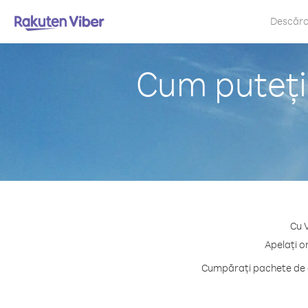
Descăr
Cum puteți
Cu V
Apelați o
Cumpărați pachete de c