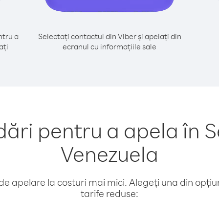
tru a
Selectați contactul din Viber și apelați din
ați
ecranul cu informațiile sale
ri pentru a apela în S
Venezuela
e apelare la costuri mai mici. Alegeți una din opțiuni
tarife reduse: