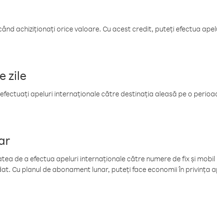
când achiziționați orice valoare. Cu acest credit, puteți efectua ape
e zile
efectuați apeluri internaționale către destinația aleasă pe o perioadă
ar
tea de a efectua apeluri internaționale către numere de fix și mobil la
at. Cu planul de abonament lunar, puteți face economii în privința ap