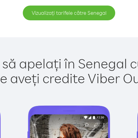
Vizualizați tarifele către Senegal
 să apelați în Senegal c
e aveți credite Viber Out