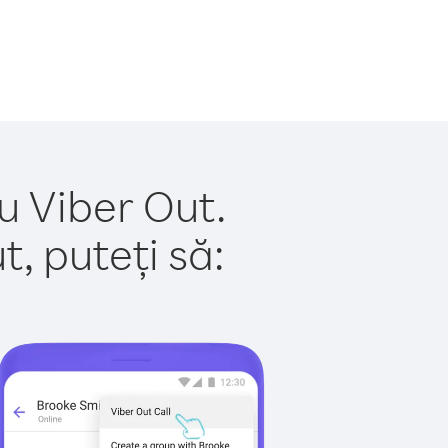
u Viber Out.
, puteți să: