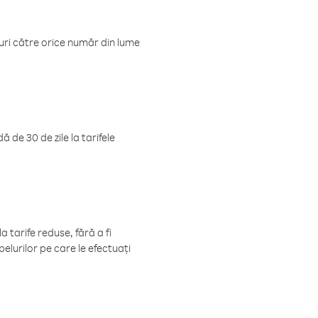
luri către orice număr din lume
 de 30 de zile la tarifele
 tarife reduse, fără a fi
elurilor pe care le efectuați