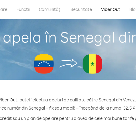
care
Funcții
Comunități
Securitate
Viber Out
Bl
 apela în Senegal di
iber Out, puteți efectua apeluri de calitate către Senegal din Venez
rice număr din Senegal – fix sau mobil! – începând de la numai 32.5 ¢
redit sau un plan de apelare pentru a avea de cele mai bune tarife 