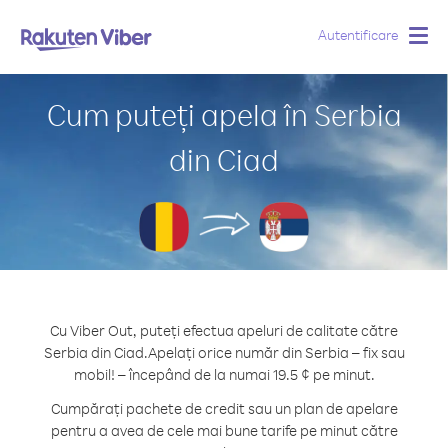
Autentificare
Togg
navig
Cum puteți apela în Serbia
din Ciad
Cu Viber Out, puteți efectua apeluri de calitate către
Serbia din Ciad.
Apelați orice număr din Serbia – fix sau
mobil! – începând de la numai 19.5 ¢ pe minut.
Cumpărați pachete de credit sau un plan de apelare
pentru a avea de cele mai bune tarife pe minut către