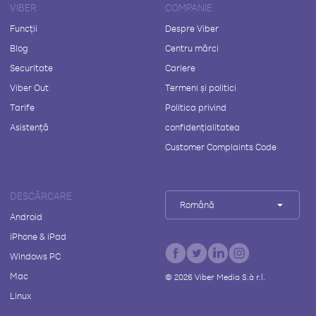
VIBER
COMPANIE
Funcții
Despre Viber
Blog
Centru mărci
Securitate
Cariere
Viber Out
Termeni și politici
Tarife
Politica privind
Asistență
confidențialitatea
Customer Complaints Code
DESCĂRCARE
Română
Android
iPhone & iPad
Windows PC
Mac
©
2026
Viber Media S.à r.l.
Linux