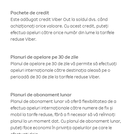
Pachete de credit
Este adăugat credit Viber Out la soldul dvs. când
achiziționați orice valoare. Cu acest credit, puteți
efectua apeluri către orice număr din lume la tarifele
reduse Viber.
Planuri de apelare pe 30 de zile
Planul de apelare pe 30 de zile vă permite să efectuați
apeluri internaționale către destinația aleasă pe o
perioadă de 30 de zile la tarifele reduse Viber.
Planuri de abonament lunar
Planul de abonament lunar vă oferă flexibilitatea de a
efectua apeluri internaționale către numere de fix și
mobil la tarife reduse, fără a fi necesar să vă reînnoiți
planul la un moment dat. Cu planul de abonament lunar,
puteți face economii în privința apelurilor pe care le