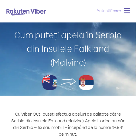
Autentificare
Togg
navig
Cum puteți apela în Serbia
din Insulele Falkland
(Malvine)
Cu Viber Out, puteți efectua apeluri de calitate către
Serbia din Insulele Falkland (Malvine).
Apelați orice număr
din Serbia – fix sau mobil! – începând de la numai 19.5 ¢
pe minut.