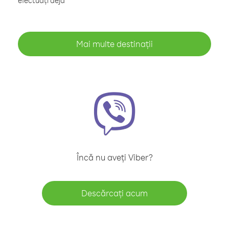
efectuați deja
Mai multe destinații
Încă nu aveți Viber?
Descărcați acum