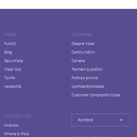
VIBER
COMPANIE
Funcții
Despre Viber
Blog
Centru mărci
Securitate
Cariere
Viber Out
Termeni și politici
Tarife
Politica privind
Asistență
confidențialitatea
Customer Complaints Code
DESCĂRCARE
Română
Android
iPhone & iPad