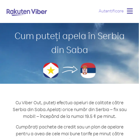
Autentificare
Togg
navig
Cum puteți apela în Serbia
din Saba
Cu Viber Out, puteți efectua apeluri de calitate către
Serbia din Saba.
Apelați orice număr din Serbia – fix sau
mobil! – începând de la numai 19.5 ¢ pe minut.
Cumpărați pachete de credit sau un plan de apelare
pentru a avea de cele mai bune tarife pe minut către