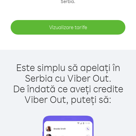
Serbia.
Vizualizare tarife
Este simplu să apelați în
Serbia cu Viber Out.
De îndată ce aveți credite
Viber Out, puteți să: