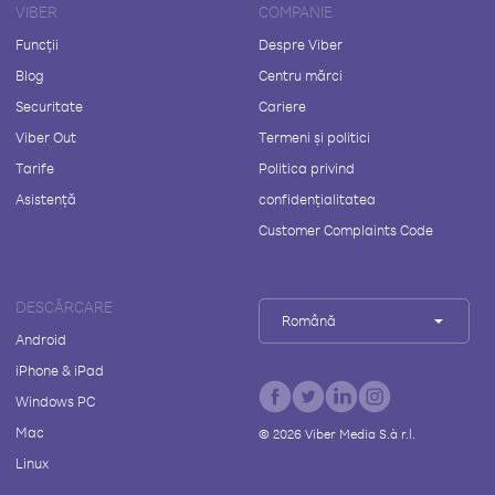
VIBER
COMPANIE
Funcții
Despre Viber
Blog
Centru mărci
Securitate
Cariere
Viber Out
Termeni și politici
Tarife
Politica privind
Asistență
confidențialitatea
Customer Complaints Code
DESCĂRCARE
Română
Android
iPhone & iPad
Windows PC
Mac
©
2026
Viber Media S.à r.l.
Linux