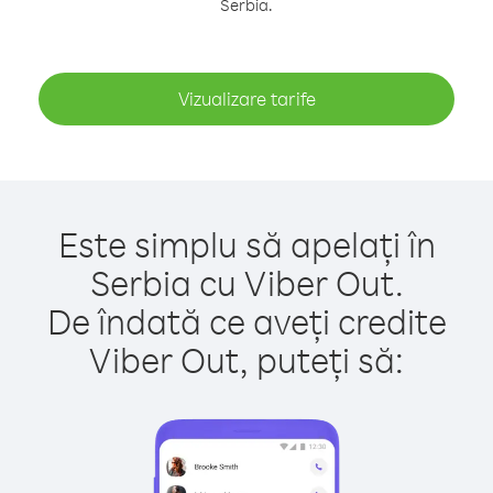
Serbia.
Vizualizare tarife
Este simplu să apelați în
Serbia cu Viber Out.
De îndată ce aveți credite
Viber Out, puteți să: