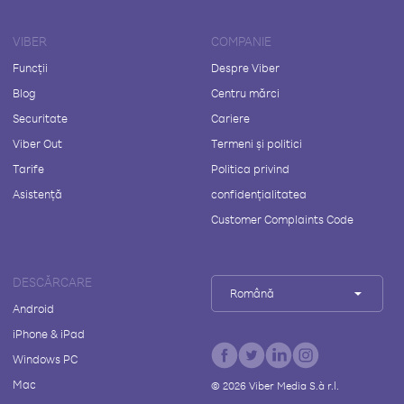
VIBER
COMPANIE
Funcții
Despre Viber
Blog
Centru mărci
Securitate
Cariere
Viber Out
Termeni și politici
Tarife
Politica privind
Asistență
confidențialitatea
Customer Complaints Code
DESCĂRCARE
Română
Android
iPhone & iPad
Windows PC
Mac
©
2026
Viber Media S.à r.l.