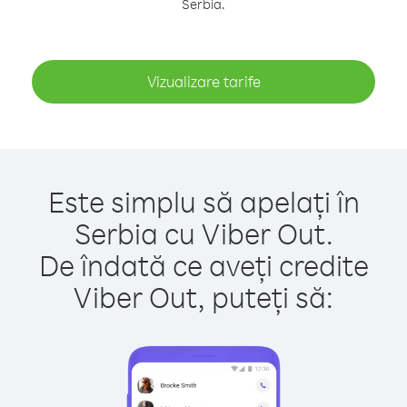
Serbia.
Vizualizare tarife
Este simplu să apelați în
Serbia cu Viber Out.
De îndată ce aveți credite
Viber Out, puteți să: