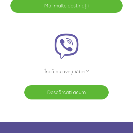
Mai multe destinații
Încă nu aveți Viber?
Descărcați acum