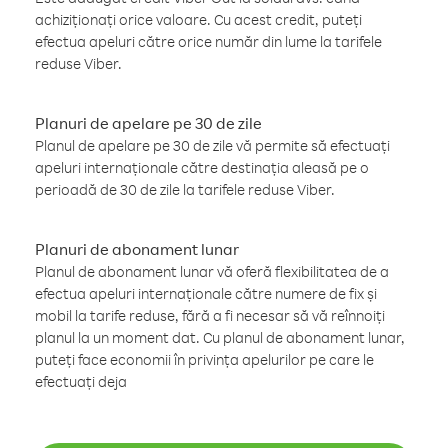
achiziționați orice valoare. Cu acest credit, puteți
efectua apeluri către orice număr din lume la tarifele
reduse Viber.
Planuri de apelare pe 30 de zile
Planul de apelare pe 30 de zile vă permite să efectuați
apeluri internaționale către destinația aleasă pe o
perioadă de 30 de zile la tarifele reduse Viber.
Planuri de abonament lunar
Planul de abonament lunar vă oferă flexibilitatea de a
efectua apeluri internaționale către numere de fix și
mobil la tarife reduse, fără a fi necesar să vă reînnoiți
planul la un moment dat. Cu planul de abonament lunar,
puteți face economii în privința apelurilor pe care le
efectuați deja