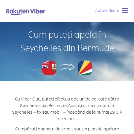
Autentificare
Togg
navig
Cum puteți apela în
Seychelles din Bermude
Cu Viber Out, puteți efectua apeluri de calitate către
Seychelles din Bermude.
Apelați orice număr din
Seychelles – fix sau mobil! – începând de la numai 99.0 ¢
pe minut.
Cumpărați pachete de credit sau un plan de apelare