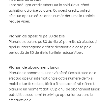
Este adăugat credit Viber Out la soldul dvs. când
achiziționați orice valoare. Cu acest credit, puteți
efectua apeluri către orice număr din lume la tarifele
reduse Viber.
Planuri de apelare pe 30 de zile
Planul de apelare pe 30 de zile vă permite să efectuați
apeluri internaționale către destinația aleasă pe o
perioadă de 30 de zile la tarifele reduse Viber.
Planuri de abonament lunar
Planul de abonament lunar vă oferă flexibilitatea de a
efectua apeluri internaționale către numere de fix și
mobil la tarife reduse, fără a fi necesar să vă reînnoiți
planul la un moment dat. Cu planul de abonament lunar,
puteți face economii în privința apelurilor pe care le
efectuați deja