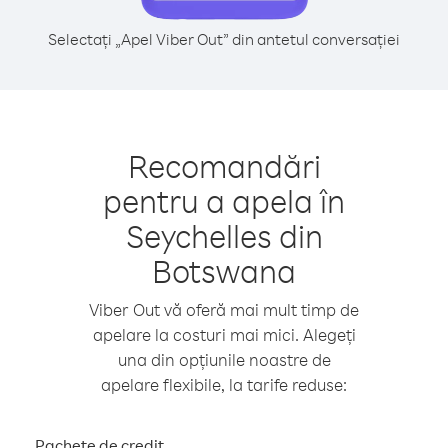
Selectați „Apel Viber Out” din antetul conversației
Recomandări
pentru a apela în
Seychelles din
Botswana
Viber Out vă oferă mai mult timp de
apelare la costuri mai mici. Alegeți
una din opțiunile noastre de
apelare flexibile, la tarife reduse:
Pachete de credit