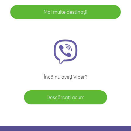
Mai multe destinații
Încă nu aveți Viber?
Descărcați acum