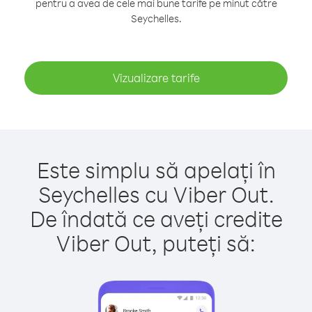
pentru a avea de cele mai bune tarife pe minut către
Seychelles.
Vizualizare tarife
Este simplu să apelați în
Seychelles cu Viber Out.
De îndată ce aveți credite
Viber Out, puteți să: