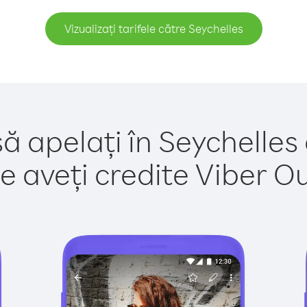
Vizualizați tarifele către Seychelles
ă apelați în Seychelles
e aveți credite Viber Out