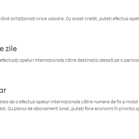
când achiziționați orice valoare. Cu acest credit, puteți efectua ape
e zile
efectuați apeluri internaționale către destinația aleasă pe o perioadă
ar
tea de a efectua apeluri internaționale către numere de fix și mobil la
at. Cu planul de abonament lunar, puteți face economii în privința ap