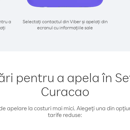
tru a
Selectați contactul din Viber și apelați din
ați
ecranul cu informațiile sale
i pentru a apela în Sey
Curacao
e apelare la costuri mai mici. Alegeți una din opțiuni
tarife reduse: