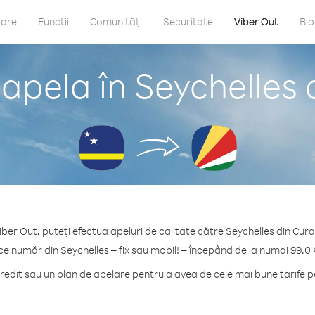
care
Funcții
Comunități
Securitate
Viber Out
Bl
apela în Seychelles
iber Out, puteți efectua apeluri de calitate către Seychelles din Cur
ice număr din Seychelles – fix sau mobil! – începând de la numai 99.0 
dit sau un plan de apelare pentru a avea de cele mai bune tarife p