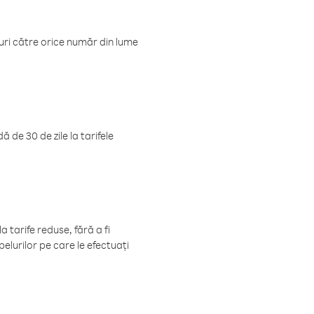
luri către orice număr din lume
 de 30 de zile la tarifele
 tarife reduse, fără a fi
elurilor pe care le efectuați