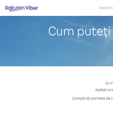
Descăr
Cum puteți 
Cu V
Apelați or
Cumpărați pachete de cre