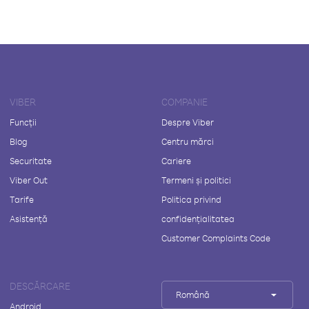
VIBER
COMPANIE
Funcții
Despre Viber
Blog
Centru mărci
Securitate
Cariere
Viber Out
Termeni și politici
Tarife
Politica privind
Asistență
confidențialitatea
Customer Complaints Code
DESCĂRCARE
Română
Android