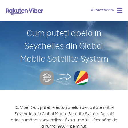
Autentificare
Togg
navig
Cum puteți apela în
Seychelles din Global
Mobile Satellite System
Cu Viber Out, puteți efectua apeluri de calitate către
Seychelles din Global Mobile Satellite System.
Apelați
orice număr din Seychelles – fix sau mobil! – începând de
la numai 99.0 ¢ pe minut.