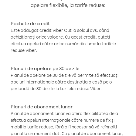
apelare flexibile, la tarife reduse:
Pachete de credit
Este adăugat credit Viber Out la soldul dvs. când
achiziționați orice valoare. Cu acest credit, puteți
efectua apeluri către orice număr din lume la tarifele
reduse Viber.
Planuri de apelare pe 30 de zile
Planul de apelare pe 30 de zile vă permite să efectuați
apeluri internaționale către destinația aleasă pe o
perioadă de 30 de zile la tarifele reduse Viber.
Planuri de abonament lunar
Planul de abonament lunar vă oferă flexibilitatea de a
efectua apeluri internaționale către numere de fix și
mobil la tarife reduse, fără a fi necesar să vă reînnoiți
planul la un moment dat. Cu planul de abonament lunar,