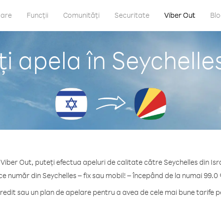
care
Funcții
Comunități
Securitate
Viber Out
Bl
 apela în Seychelles
Viber Out, puteți efectua apeluri de calitate către Seychelles din Isr
ice număr din Seychelles – fix sau mobil! – începând de la numai 99.0 
dit sau un plan de apelare pentru a avea de cele mai bune tarife p