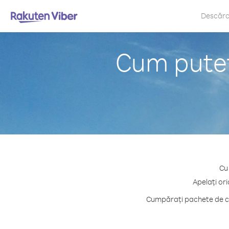
Descăr
Cum puteți
Cu 
Apelați or
Cumpărați pachete de cre