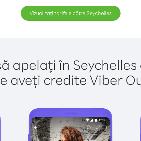
Vizualizați tarifele către Seychelles
ă apelați în Seychelles
e aveți credite Viber Out