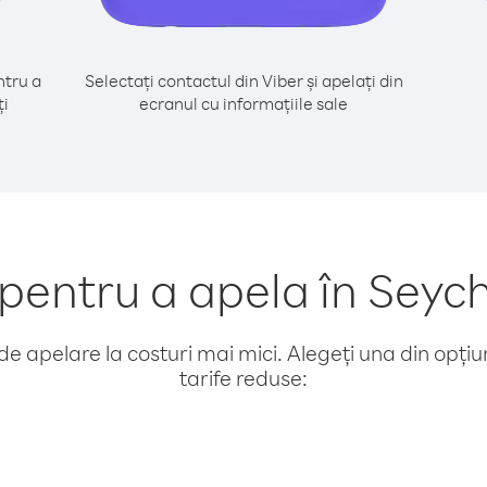
tru a
Selectați contactul din Viber și apelați din
ți
ecranul cu informațiile sale
ntru a apela în Seyche
e apelare la costuri mai mici. Alegeți una din opțiuni
tarife reduse: