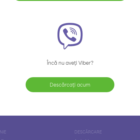
Încă nu aveți Viber?
Descărcați acum
NIE
DESCĂRCARE