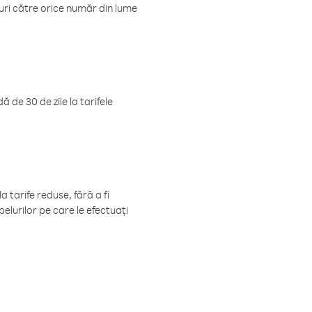
luri către orice număr din lume
 de 30 de zile la tarifele
 tarife reduse, fără a fi
elurilor pe care le efectuați