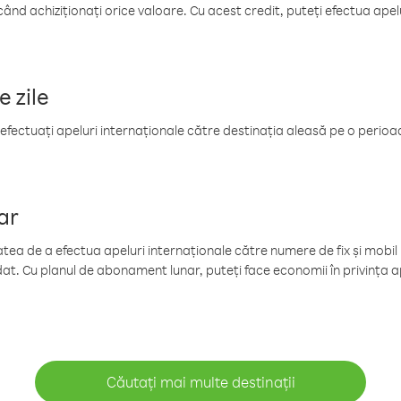
când achiziționați orice valoare. Cu acest credit, puteți efectua ape
e zile
efectuați apeluri internaționale către destinația aleasă pe o perioadă
ar
tea de a efectua apeluri internaționale către numere de fix și mobil la
at. Cu planul de abonament lunar, puteți face economii în privința ap
Căutați mai multe destinații