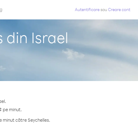
og
Autentificare
sau
Creare cont
 din Israel
ael.
¢ pe minut.
e minut către Seychelles.