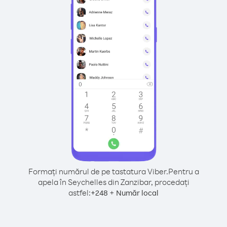
Formați numărul de pe tastatura Viber.
Pentru a
apela în Seychelles din Zanzibar, procedați
astfel:
+
+
248
Număr local