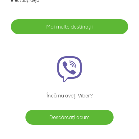
efectuați deja
Mai multe destinații
Încă nu aveți Viber?
Descărcați acum