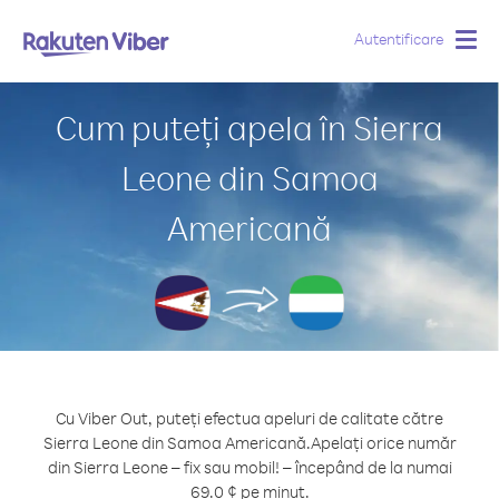
Autentificare
Togg
navig
Cum puteți apela în Sierra
Leone din Samoa
Americană
Cu Viber Out, puteți efectua apeluri de calitate către
Sierra Leone din Samoa Americană.
Apelați orice număr
din Sierra Leone – fix sau mobil! – începând de la numai
69.0 ¢ pe minut.