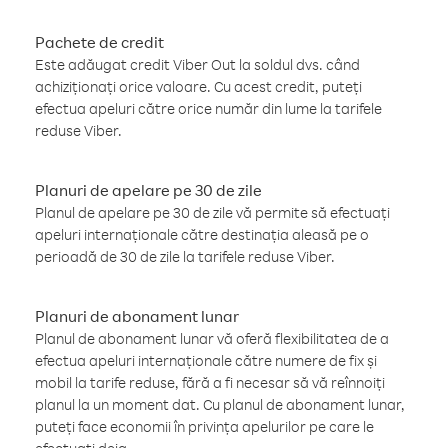
Pachete de credit
Este adăugat credit Viber Out la soldul dvs. când
achiziționați orice valoare. Cu acest credit, puteți
efectua apeluri către orice număr din lume la tarifele
reduse Viber.
Planuri de apelare pe 30 de zile
Planul de apelare pe 30 de zile vă permite să efectuați
apeluri internaționale către destinația aleasă pe o
perioadă de 30 de zile la tarifele reduse Viber.
Planuri de abonament lunar
Planul de abonament lunar vă oferă flexibilitatea de a
efectua apeluri internaționale către numere de fix și
mobil la tarife reduse, fără a fi necesar să vă reînnoiți
planul la un moment dat. Cu planul de abonament lunar,
puteți face economii în privința apelurilor pe care le