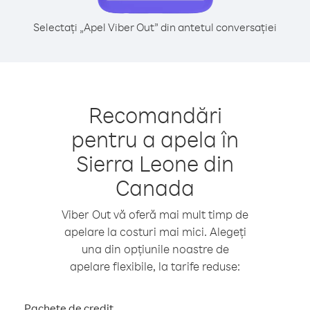
Selectați „Apel Viber Out” din antetul conversației
Recomandări
pentru a apela în
Sierra Leone din
Canada
Viber Out vă oferă mai mult timp de
apelare la costuri mai mici. Alegeți
una din opțiunile noastre de
apelare flexibile, la tarife reduse:
Pachete de credit