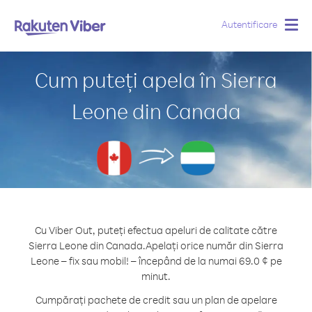
Autentificare
Togg
navig
Cum puteți apela în Sierra
Leone din Canada
Cu Viber Out, puteți efectua apeluri de calitate către
Sierra Leone din Canada.
Apelați orice număr din Sierra
Leone – fix sau mobil! – începând de la numai 69.0 ¢ pe
minut.
Cumpărați pachete de credit sau un plan de apelare