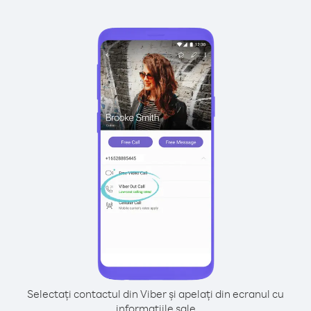
Selectați contactul din Viber și apelați din ecranul cu
informațiile sale