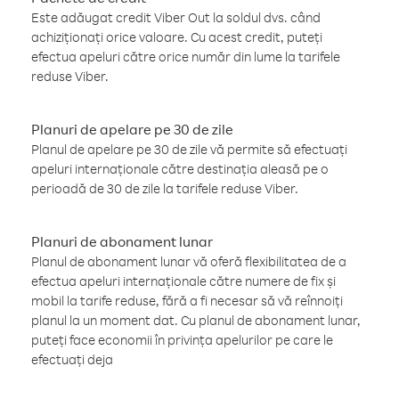
Este adăugat credit Viber Out la soldul dvs. când
achiziționați orice valoare. Cu acest credit, puteți
efectua apeluri către orice număr din lume la tarifele
reduse Viber.
Planuri de apelare pe 30 de zile
Planul de apelare pe 30 de zile vă permite să efectuați
apeluri internaționale către destinația aleasă pe o
perioadă de 30 de zile la tarifele reduse Viber.
Planuri de abonament lunar
Planul de abonament lunar vă oferă flexibilitatea de a
efectua apeluri internaționale către numere de fix și
mobil la tarife reduse, fără a fi necesar să vă reînnoiți
planul la un moment dat. Cu planul de abonament lunar,
puteți face economii în privința apelurilor pe care le
efectuați deja