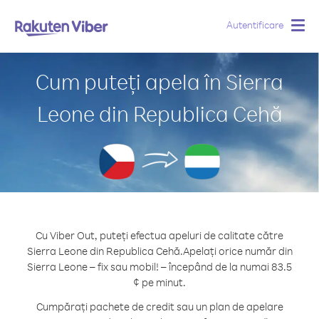
Autentificare
Togg
navig
Cum puteți apela în Sierra
Leone din Republica Cehă
Cu Viber Out, puteți efectua apeluri de calitate către
Sierra Leone din Republica Cehă.
Apelați orice număr din
Sierra Leone – fix sau mobil! – începând de la numai 83.5
¢ pe minut.
Cumpărați pachete de credit sau un plan de apelare