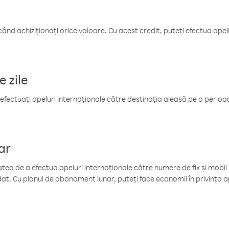
când achiziționați orice valoare. Cu acest credit, puteți efectua ape
e zile
efectuați apeluri internaționale către destinația aleasă pe o perioadă
ar
tea de a efectua apeluri internaționale către numere de fix și mobil la
at. Cu planul de abonament lunar, puteți face economii în privința ap