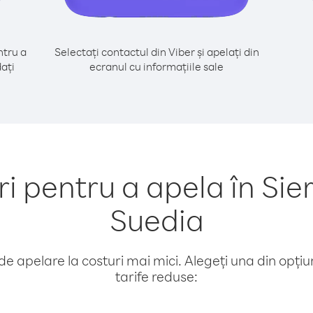
tru a
Selectați contactul din Viber și apelați din
ați
ecranul cu informațiile sale
 pentru a apela în Sier
Suedia
e apelare la costuri mai mici. Alegeți una din opțiuni
tarife reduse: