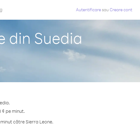
og
Autentificare
sau
Creare cont
e din Suedia
edia.
3 ¢ pe minut.
 minut către Sierra Leone.