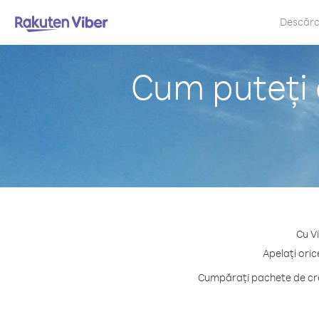
Descăr
Cum puteți 
Cu V
Apelați oric
Cumpărați pachete de cred