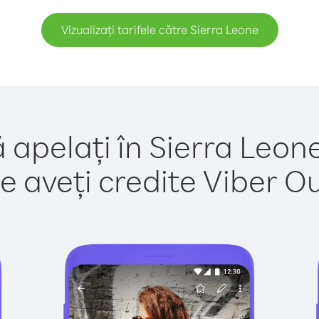
Vizualizați tarifele către Sierra Leone
 apelați în Sierra Leon
e aveți credite Viber Out