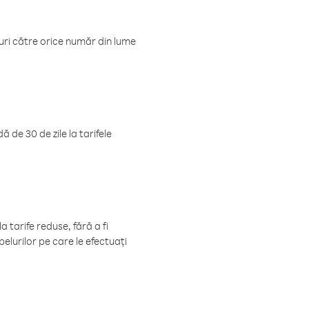
luri către orice număr din lume
 de 30 de zile la tarifele
 tarife reduse, fără a fi
elurilor pe care le efectuați