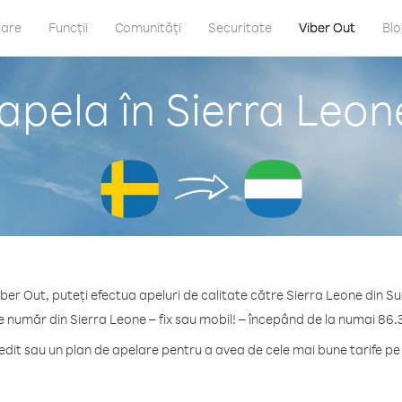
care
Funcții
Comunități
Securitate
Viber Out
Bl
apela în Sierra Leon
iber Out, puteți efectua apeluri de calitate către Sierra Leone din Su
e număr din Sierra Leone – fix sau mobil! – începând de la numai 86.
it sau un plan de apelare pentru a avea de cele mai bune tarife pe