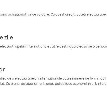
când achiziționați orice valoare. Cu acest credit, puteți efectua ape
e zile
efectuați apeluri internaționale către destinația aleasă pe o perioadă
ar
tea de a efectua apeluri internaționale către numere de fix și mobil la
at. Cu planul de abonament lunar, puteți face economii în privința ap