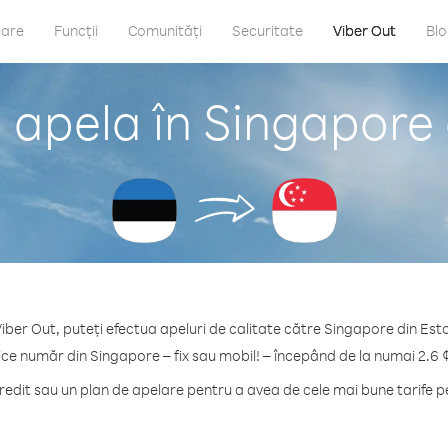
care
Funcții
Comunități
Securitate
Viber Out
Bl
 apela în Singapore 
iber Out, puteți efectua apeluri de calitate către Singapore din Est
ice număr din Singapore – fix sau mobil! – începând de la numai 2.6 
dit sau un plan de apelare pentru a avea de cele mai bune tarife 