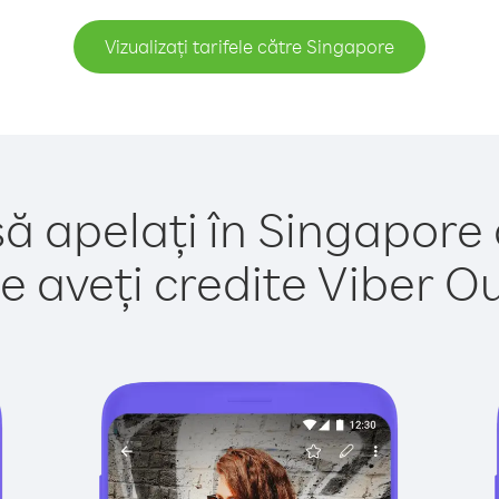
Vizualizați tarifele către Singapore
să apelați în Singapore 
e aveți credite Viber Out