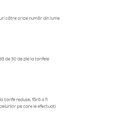
luri către orice număr din lume
 de 30 de zile la tarifele
 tarife reduse, fără a fi
elurilor pe care le efectuați