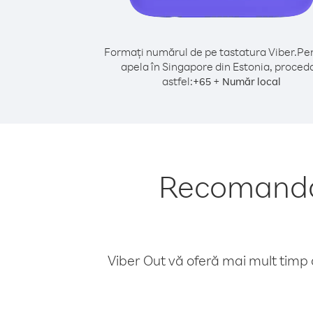
Formați numărul de pe tastatura Viber.
Pen
apela în Singapore din Estonia, proceda
astfel:
+
+
65
Număr local
Recomandăr
Viber Out vă oferă mai mult timp d