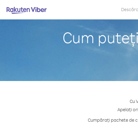
Descăr
Cum puteți
Cu V
Apelați or
Cumpărați pachete de cre