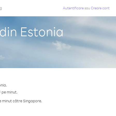
og
Autentificare
sau
Creare cont
din Estonia
onia.
¢ pe minut.
pe minut către Singapore.