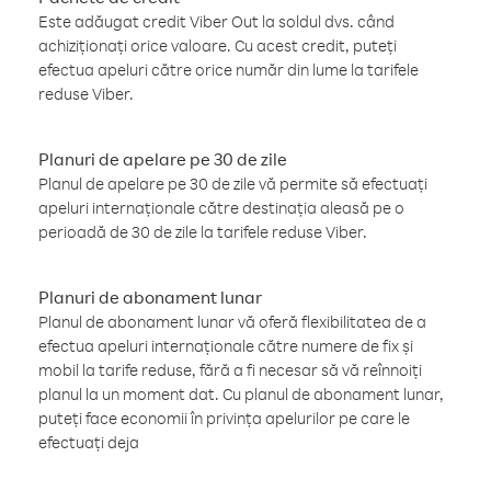
Este adăugat credit Viber Out la soldul dvs. când
achiziționați orice valoare. Cu acest credit, puteți
efectua apeluri către orice număr din lume la tarifele
reduse Viber.
Planuri de apelare pe 30 de zile
Planul de apelare pe 30 de zile vă permite să efectuați
apeluri internaționale către destinația aleasă pe o
perioadă de 30 de zile la tarifele reduse Viber.
Planuri de abonament lunar
Planul de abonament lunar vă oferă flexibilitatea de a
efectua apeluri internaționale către numere de fix și
mobil la tarife reduse, fără a fi necesar să vă reînnoiți
planul la un moment dat. Cu planul de abonament lunar,
puteți face economii în privința apelurilor pe care le
efectuați deja