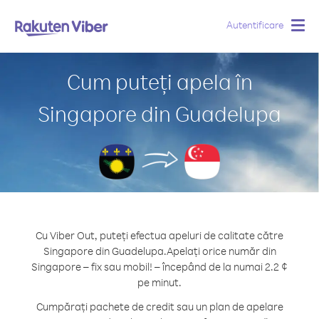
Autentificare
Togg
navig
Cum puteți apela în
Singapore din Guadelupa
Cu Viber Out, puteți efectua apeluri de calitate către
Singapore din Guadelupa.
Apelați orice număr din
Singapore – fix sau mobil! – începând de la numai 2.2 ¢
pe minut.
Cumpărați pachete de credit sau un plan de apelare