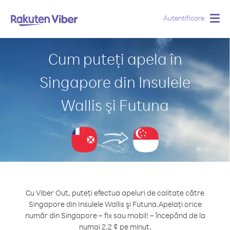
Autentificare
Togg
navig
Cum puteți apela în
Singapore din Insulele
Wallis şi Futuna
Cu Viber Out, puteți efectua apeluri de calitate către
Singapore din Insulele Wallis şi Futuna.
Apelați orice
număr din Singapore – fix sau mobil! – începând de la
numai 2.2 ¢ pe minut.