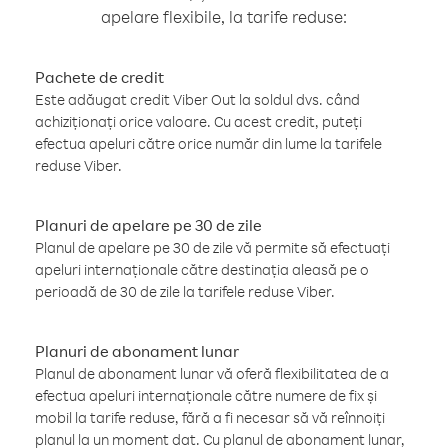
apelare flexibile, la tarife reduse:
Pachete de credit
Este adăugat credit Viber Out la soldul dvs. când
achiziționați orice valoare. Cu acest credit, puteți
efectua apeluri către orice număr din lume la tarifele
reduse Viber.
Planuri de apelare pe 30 de zile
Planul de apelare pe 30 de zile vă permite să efectuați
apeluri internaționale către destinația aleasă pe o
perioadă de 30 de zile la tarifele reduse Viber.
Planuri de abonament lunar
Planul de abonament lunar vă oferă flexibilitatea de a
efectua apeluri internaționale către numere de fix și
mobil la tarife reduse, fără a fi necesar să vă reînnoiți
planul la un moment dat. Cu planul de abonament lunar,