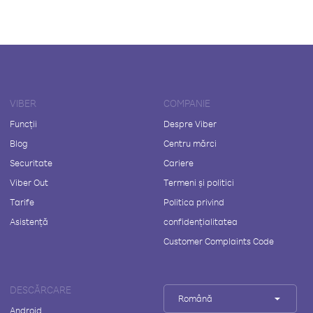
VIBER
COMPANIE
Funcții
Despre Viber
Blog
Centru mărci
Securitate
Cariere
Viber Out
Termeni și politici
Tarife
Politica privind
Asistență
confidențialitatea
Customer Complaints Code
DESCĂRCARE
Română
Android