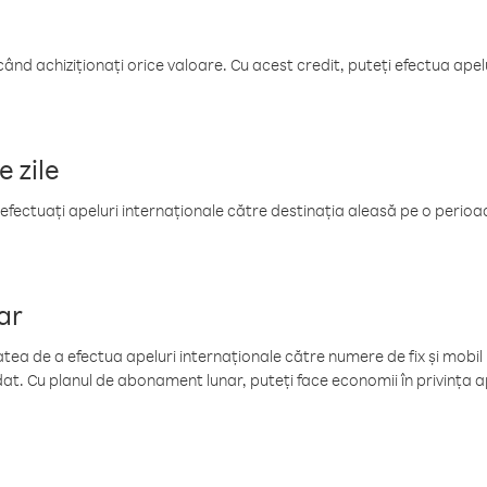
când achiziționați orice valoare. Cu acest credit, puteți efectua ape
e zile
efectuați apeluri internaționale către destinația aleasă pe o perioadă
ar
tea de a efectua apeluri internaționale către numere de fix și mobil la
at. Cu planul de abonament lunar, puteți face economii în privința ap