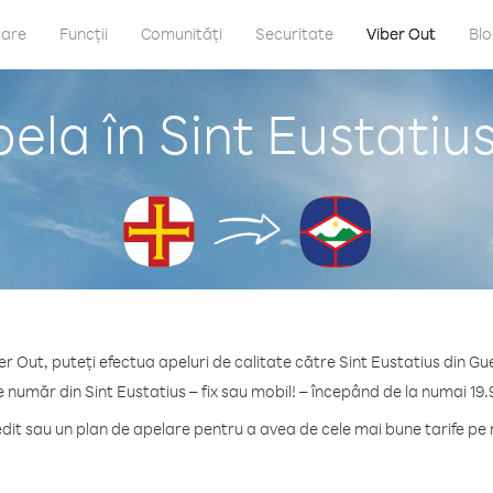
care
Funcții
Comunități
Securitate
Viber Out
Bl
ela în Sint Eustatiu
er Out, puteți efectua apeluri de calitate către Sint Eustatius din Gu
e număr din Sint Eustatius – fix sau mobil! – începând de la numai 19.
t sau un plan de apelare pentru a avea de cele mai bune tarife pe 