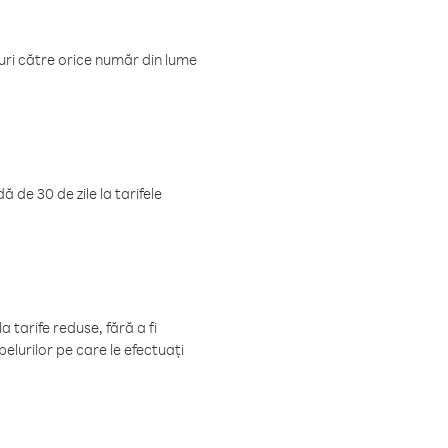
luri către orice număr din lume
 de 30 de zile la tarifele
 tarife reduse, fără a fi
elurilor pe care le efectuați