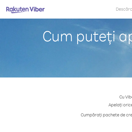
Descăr
Cum puteți ap
Cu Vib
Apelați oric
Cumpărați pachete de credi