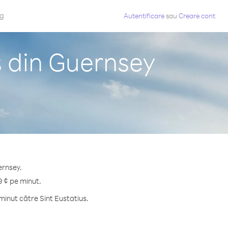
og
Autentificare
sau
Creare cont
s din Guernsey
ernsey.
9 ¢ pe minut.
minut către Sint Eustatius.