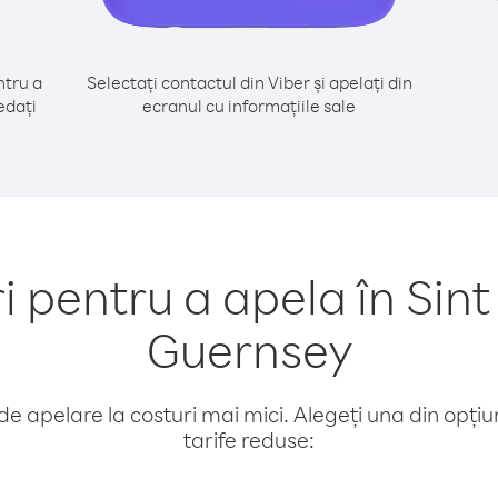
tru a
Selectați contactul din Viber și apelați din
edați
ecranul cu informațiile sale
pentru a apela în Sint 
Guernsey
e apelare la costuri mai mici. Alegeți una din opțiuni
tarife reduse: