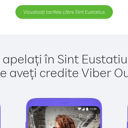
Vizualizați tarifele către Sint Eustatius
 apelați în Sint Eustatiu
e aveți credite Viber Out