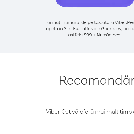
Formați numărul de pe tastatura Viber.
Pen
apela în Sint Eustatius din Guernsey, proc
astfel:
+
+
599
Număr local
Recomandări 
Viber Out vă oferă mai mult timp d