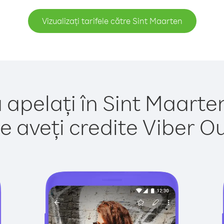
Vizualizați tarifele către Sint Maarten
 apelați în Sint Maarte
e aveți credite Viber Out