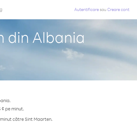
og
Autentificare
sau
Creare cont
n din Albania
bania.
5 ¢ pe minut.
 minut către Sint Maarten.