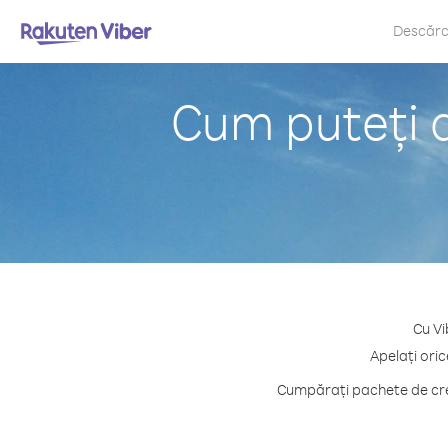
Descăr
Cum puteți a
Cu Vi
Apelați oric
Cumpărați pachete de cred