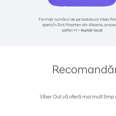
Formați numărul de pe tastatura Viber.
Pen
apela în Sint Maarten din Albania, proce
astfel:
+
+
1
Număr local
Recomandări 
Viber Out vă oferă mai mult timp d