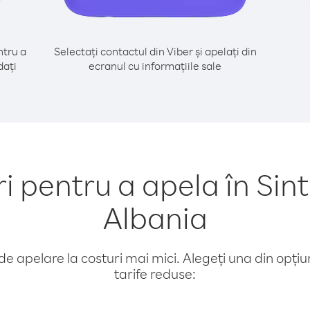
tru a
Selectați contactul din Viber și apelați din
dați
ecranul cu informațiile sale
pentru a apela în Sin
Albania
e apelare la costuri mai mici. Alegeți una din opțiuni
tarife reduse: