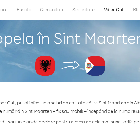
care
Funcții
Comunități
Securitate
Viber Out
Bl
pela în Sint Maarte
ber Out, puteți efectua apeluri de calitate către Sint Maarten din Al
e număr din Sint Maarten – fix sau mobil! – începând de la numai 16.
it sau un plan de apelare pentru a avea de cele mai bune tarife pe