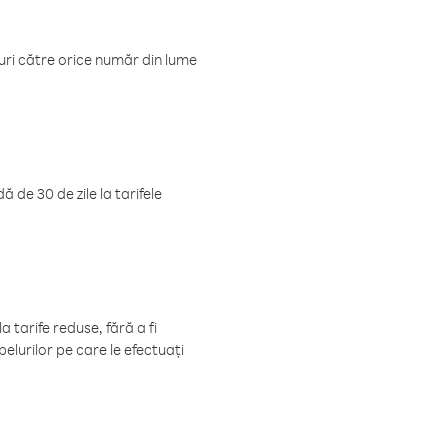
luri către orice număr din lume
 de 30 de zile la tarifele
 tarife reduse, fără a fi
elurilor pe care le efectuați