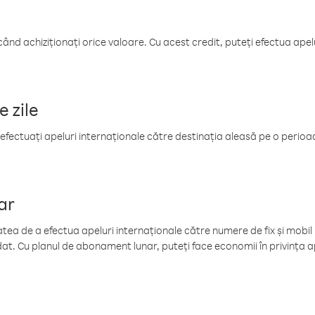
când achiziționați orice valoare. Cu acest credit, puteți efectua ape
e zile
efectuați apeluri internaționale către destinația aleasă pe o perioadă
ar
tea de a efectua apeluri internaționale către numere de fix și mobil la
at. Cu planul de abonament lunar, puteți face economii în privința ap