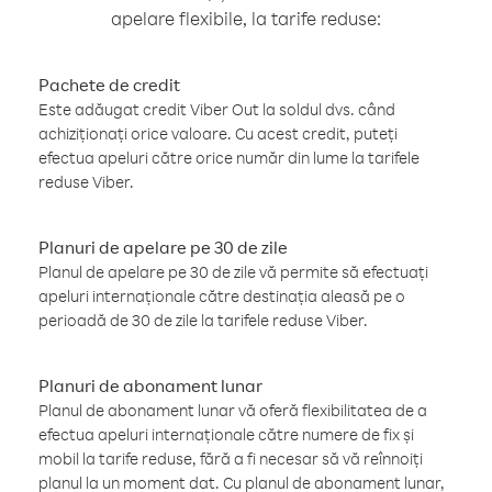
apelare flexibile, la tarife reduse:
Pachete de credit
Este adăugat credit Viber Out la soldul dvs. când
achiziționați orice valoare. Cu acest credit, puteți
efectua apeluri către orice număr din lume la tarifele
reduse Viber.
Planuri de apelare pe 30 de zile
Planul de apelare pe 30 de zile vă permite să efectuați
apeluri internaționale către destinația aleasă pe o
perioadă de 30 de zile la tarifele reduse Viber.
Planuri de abonament lunar
Planul de abonament lunar vă oferă flexibilitatea de a
efectua apeluri internaționale către numere de fix și
mobil la tarife reduse, fără a fi necesar să vă reînnoiți
planul la un moment dat. Cu planul de abonament lunar,