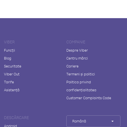
VIBER
COMPANIE
Funcții
Despre Viber
Blog
Centru mărci
Securitate
Cariere
Viber Out
Termeni și politici
Tarife
Politica privind
Asistență
confidențialitatea
Customer Complaints Code
DESCĂRCARE
Română
Android