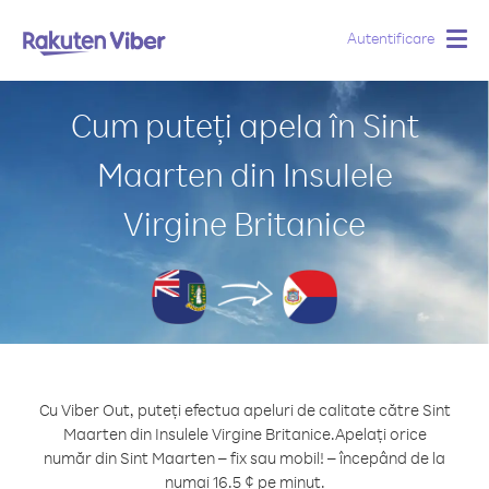
Autentificare
Togg
navig
Cum puteți apela în Sint
Maarten din Insulele
Virgine Britanice
Cu Viber Out, puteți efectua apeluri de calitate către Sint
Maarten din Insulele Virgine Britanice.
Apelați orice
număr din Sint Maarten – fix sau mobil! – începând de la
numai 16.5 ¢ pe minut.