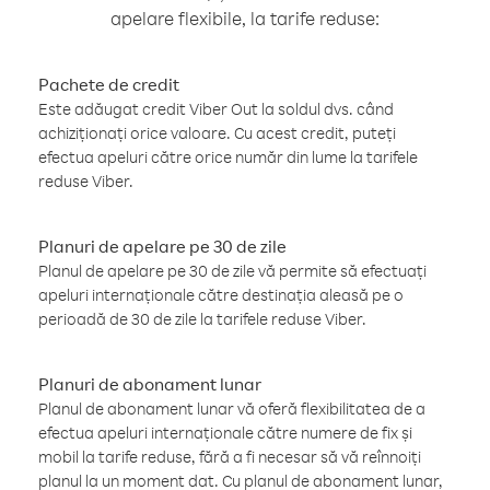
apelare flexibile, la tarife reduse:
Pachete de credit
Este adăugat credit Viber Out la soldul dvs. când
achiziționați orice valoare. Cu acest credit, puteți
efectua apeluri către orice număr din lume la tarifele
reduse Viber.
Planuri de apelare pe 30 de zile
Planul de apelare pe 30 de zile vă permite să efectuați
apeluri internaționale către destinația aleasă pe o
perioadă de 30 de zile la tarifele reduse Viber.
Planuri de abonament lunar
Planul de abonament lunar vă oferă flexibilitatea de a
efectua apeluri internaționale către numere de fix și
mobil la tarife reduse, fără a fi necesar să vă reînnoiți
planul la un moment dat. Cu planul de abonament lunar,