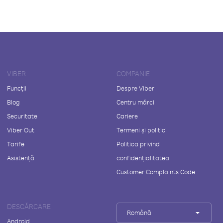
VIBER
COMPANIE
Funcții
Despre Viber
Blog
Centru mărci
Securitate
Cariere
Viber Out
Termeni și politici
Tarife
Politica privind
Asistență
confidențialitatea
Customer Complaints Code
DESCĂRCARE
Română
Android