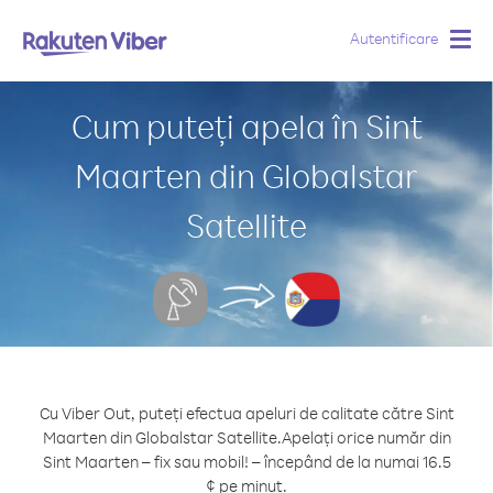
Autentificare
Togg
navig
Cum puteți apela în Sint
Maarten din Globalstar
Satellite
Cu Viber Out, puteți efectua apeluri de calitate către Sint
Maarten din Globalstar Satellite.
Apelați orice număr din
Sint Maarten – fix sau mobil! – începând de la numai 16.5
¢ pe minut.