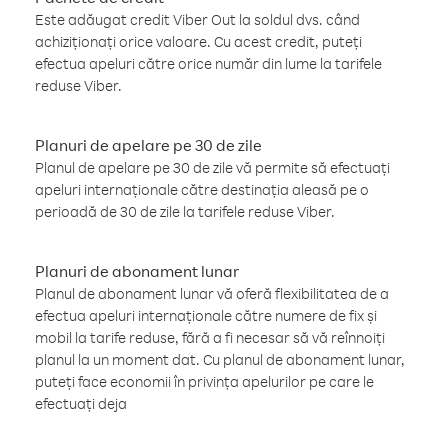
Este adăugat credit Viber Out la soldul dvs. când
achiziționați orice valoare. Cu acest credit, puteți
efectua apeluri către orice număr din lume la tarifele
reduse Viber.
Planuri de apelare pe 30 de zile
Planul de apelare pe 30 de zile vă permite să efectuați
apeluri internaționale către destinația aleasă pe o
perioadă de 30 de zile la tarifele reduse Viber.
Planuri de abonament lunar
Planul de abonament lunar vă oferă flexibilitatea de a
efectua apeluri internaționale către numere de fix și
mobil la tarife reduse, fără a fi necesar să vă reînnoiți
planul la un moment dat. Cu planul de abonament lunar,
puteți face economii în privința apelurilor pe care le
efectuați deja