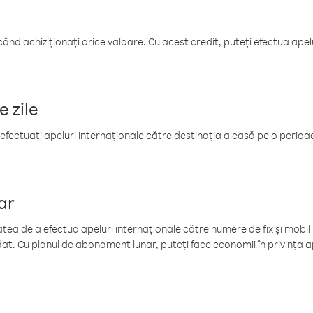
când achiziționați orice valoare. Cu acest credit, puteți efectua ape
e zile
efectuați apeluri internaționale către destinația aleasă pe o perioadă
ar
tea de a efectua apeluri internaționale către numere de fix și mobil la
at. Cu planul de abonament lunar, puteți face economii în privința ap