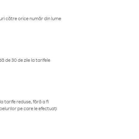
luri către orice număr din lume
 de 30 de zile la tarifele
 tarife reduse, fără a fi
elurilor pe care le efectuați