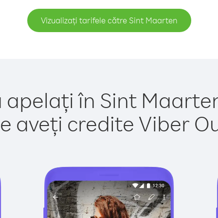
Vizualizați tarifele către Sint Maarten
 apelați în Sint Maarte
e aveți credite Viber Out