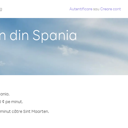
og
Autentificare
sau
Creare cont
n din Spania
pania.
0 ¢ pe minut.
 minut către Sint Maarten.