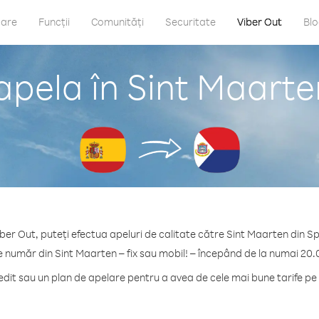
care
Funcții
Comunități
Securitate
Viber Out
Bl
apela în Sint Maarte
ber Out, puteți efectua apeluri de calitate către Sint Maarten din S
e număr din Sint Maarten – fix sau mobil! – începând de la numai 20.
it sau un plan de apelare pentru a avea de cele mai bune tarife pe