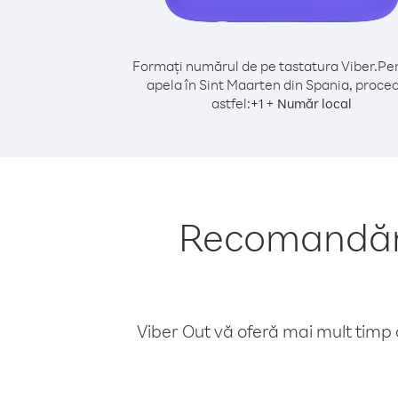
Formați numărul de pe tastatura Viber.
Pen
apela în Sint Maarten din Spania, proced
astfel:
+
+
1
Număr local
Recomandări 
Viber Out vă oferă mai mult timp d