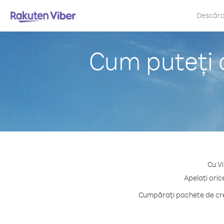
Descăr
Cum puteți 
Cu Vi
Apelați oric
Cumpărați pachete de cred