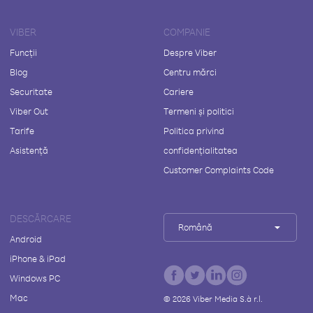
VIBER
COMPANIE
Funcții
Despre Viber
Blog
Centru mărci
Securitate
Cariere
Viber Out
Termeni și politici
Tarife
Politica privind
Asistență
confidențialitatea
Customer Complaints Code
DESCĂRCARE
Română
Android
iPhone & iPad
Windows PC
Mac
©
2026
Viber Media S.à r.l.