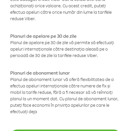
achiziționați orice valoare. Cu acest credit, puteți
efectua apeluri către orice număr din lume la tarifele
reduse Viber.
Planuri de apelare pe 30 de zile
Planul de apelare pe 30 de zile vă permite să efectuați
apeluri internaționale către destinația aleasă pe o
perioadă de 30 de zile la tarifele reduse Viber.
Planuri de abonament lunar
Planul de abonament lunar vă oferă flexibilitatea de a
efectua apeluri internaționale către numere de fix și
mobil la tarife reduse, fără a fi necesar să vă reînnoiți
planul la un moment dat. Cu planul de abonament lunar,
puteți face economii în privința apelurilor pe care le
efectuați deja