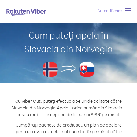
Autentificare
Togg
navig
Cum puteți apela în
Slovacia din Norvegia
Cu Viber Out, puteți efectua apeluri de calitate către
Slovacia din Norvegia.
Apelați orice număr din Slovacia –
fix sau mobil! – începând de la numai 3.6 ¢ pe minut.
Cumpărați pachete de credit sau un plan de apelare
pentru a avea de cele mai bune tarife pe minut către