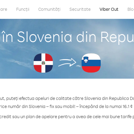
care
Funcții
Comunități
Securitate
Viber Out
Bl
 în Slovenia din Rep
ut, puteți efectua apeluri de calitate către Slovenia din Republica 
rice număr din Slovenia – fix sau mobil! – începând de la numai 16.1 ¢
edit sau un plan de apelare pentru a avea de cele mai bune tarife 