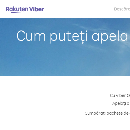
Descăr
Cum puteți apela
Cu Viber O
Apelați o
Cumpărați pachete de cr