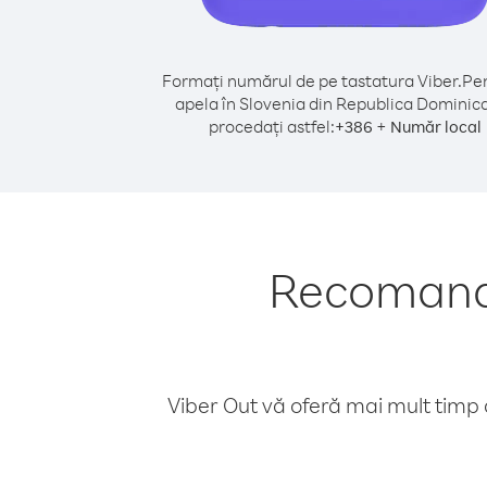
Formați numărul de pe tastatura Viber.
Pen
apela în Slovenia din Republica Dominic
procedați astfel:
+
+
386
Număr local
Recomandă
Viber Out vă oferă mai mult timp d