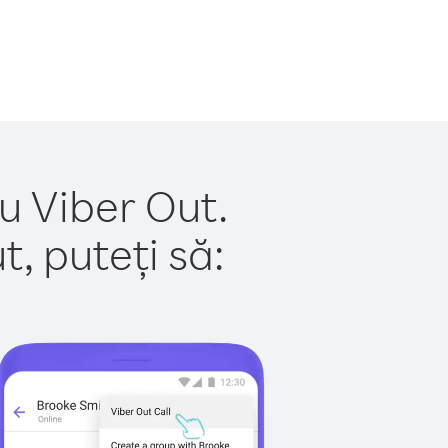
cu Viber Out.
, puteți să: