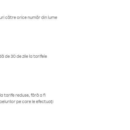
luri către orice număr din lume
 de 30 de zile la tarifele
 tarife reduse, fără a fi
elurilor pe care le efectuați