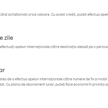
când achiziționați orice valoare. Cu acest credit, puteți efectua ape
e zile
efectuați apeluri internaționale către destinația aleasă pe o perioadă
ar
tea de a efectua apeluri internaționale către numere de fix și mobil la
at. Cu planul de abonament lunar, puteți face economii în privința ap