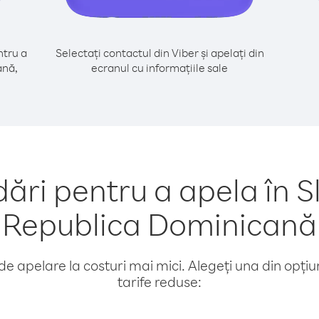
tru a
Selectați contactul din Viber și apelați din
ană,
ecranul cu informațiile sale
ri pentru a apela în Sl
Republica Dominicană
e apelare la costuri mai mici. Alegeți una din opțiuni
tarife reduse: