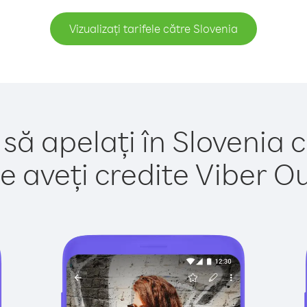
Vizualizați tarifele către Slovenia
să apelați în Slovenia 
e aveți credite Viber Out