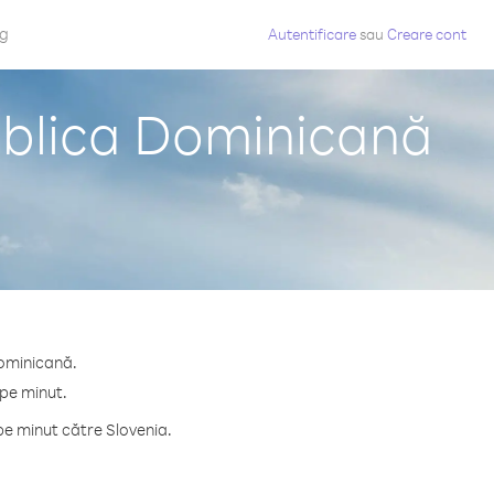
og
Autentificare
sau
Creare cont
ublica Dominicană
Dominicană.
 pe minut.
pe minut către Slovenia.