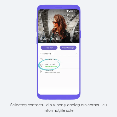
Selectați contactul din Viber și apelați din ecranul cu
informațiile sale