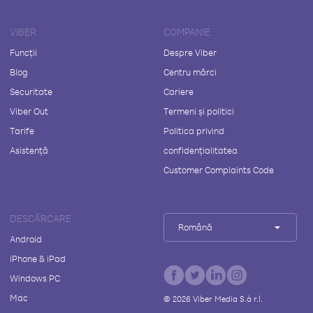
VIBER
COMPANIE
Funcții
Despre Viber
Blog
Centru mărci
Securitate
Cariere
Viber Out
Termeni și politici
Tarife
Politica privind
Asistență
confidențialitatea
Customer Complaints Code
DESCĂRCARE
Română
Android
iPhone & iPad
Windows PC
Mac
©
2026
Viber Media S.à r.l.