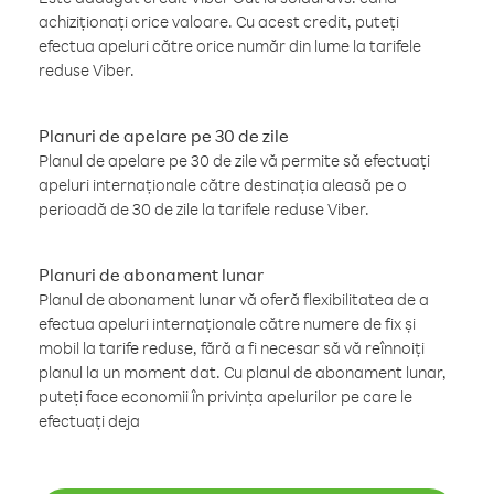
achiziționați orice valoare. Cu acest credit, puteți
efectua apeluri către orice număr din lume la tarifele
reduse Viber.
Planuri de apelare pe 30 de zile
Planul de apelare pe 30 de zile vă permite să efectuați
apeluri internaționale către destinația aleasă pe o
perioadă de 30 de zile la tarifele reduse Viber.
Planuri de abonament lunar
Planul de abonament lunar vă oferă flexibilitatea de a
efectua apeluri internaționale către numere de fix și
mobil la tarife reduse, fără a fi necesar să vă reînnoiți
planul la un moment dat. Cu planul de abonament lunar,
puteți face economii în privința apelurilor pe care le
efectuați deja