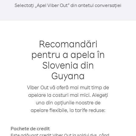
Selectați „Apel Viber Out” din antetul conversației
Recomandări
pentru a apela în
Slovenia din
Guyana
Viber Out vă oferă mai mult timp de
apelare la costuri mai mici. Alegeți
una din opțiunile noastre de
apelare flexibile, la tarife reduse:
Pachete de credit
Este adăugat credit Viber Out la soldul dvs. când