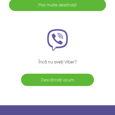
Mai multe destinații
Încă nu aveți Viber?
Descărcați acum