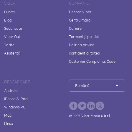
VIBER
COMPANIE
Funcții
Despre Viber
Blog
Centru mărci
Securitate
Cariere
Viber Out
Termeni și politici
Tarife
Politica privind
Asistență
confidențialitatea
Customer Complaints Code
DESCĂRCARE
Română
Android
iPhone & iPad
Windows PC
Mac
©
2026
Viber Media S.à r.l.
Linux