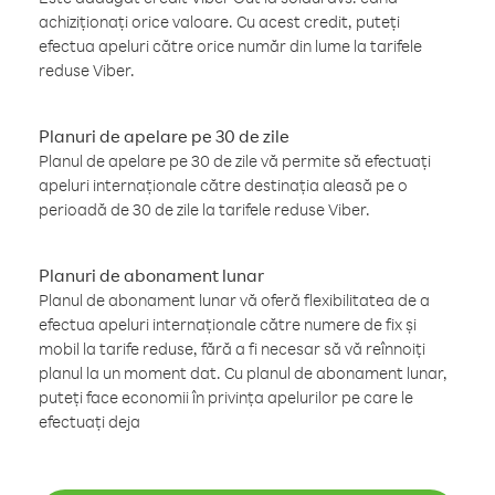
achiziționați orice valoare. Cu acest credit, puteți
efectua apeluri către orice număr din lume la tarifele
reduse Viber.
Planuri de apelare pe 30 de zile
Planul de apelare pe 30 de zile vă permite să efectuați
apeluri internaționale către destinația aleasă pe o
perioadă de 30 de zile la tarifele reduse Viber.
Planuri de abonament lunar
Planul de abonament lunar vă oferă flexibilitatea de a
efectua apeluri internaționale către numere de fix și
mobil la tarife reduse, fără a fi necesar să vă reînnoiți
planul la un moment dat. Cu planul de abonament lunar,
puteți face economii în privința apelurilor pe care le
efectuați deja