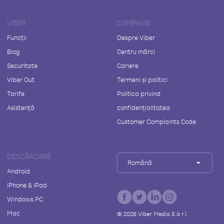
VIBER
COMPANIE
Funcții
Despre Viber
Blog
Centru mărci
Securitate
Cariere
Viber Out
Termeni și politici
Tarife
Politica privind
Asistență
confidențialitatea
Customer Complaints Code
DESCĂRCARE
Română
Android
iPhone & iPad
Windows PC
Mac
©
2026
Viber Media S.à r.l.