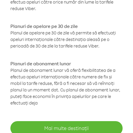
efectua apeluri către orice număr din lume la tarifele
reduse Viber.
Planuri de apelare pe 30 de zile
Planul de apelare pe 30 de zile vă permite să efectuați
apeluri internaționale către destinația aleasă pe o
perioadă de 30 de zile la tarifele reduse Viber.
Planuri de abonament lunar
Planul de abonament lunar vă oferă flexibilitatea de a
efectua apeluri internaționale către numere de fix și
mobil la tarife reduse, fără a fi necesar să vă reînnoiți
planul la un moment dat. Cu planul de abonament lunar,
puteți face economii în privința apelurilor pe care le
efectuați deja
Mai multe destinații