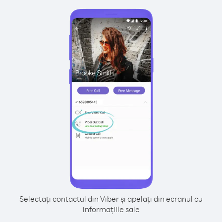
Selectați contactul din Viber și apelați din ecranul cu
informațiile sale