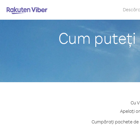
Descăr
Cum puteți 
Cu V
Apelați o
Cumpărați pachete de c