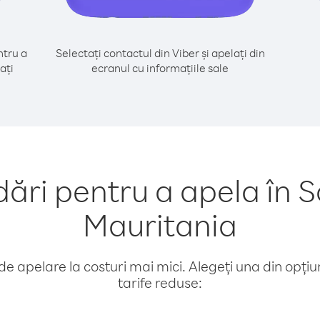
tru a
Selectați contactul din Viber și apelați din
ați
ecranul cu informațiile sale
ri pentru a apela în S
Mauritania
e apelare la costuri mai mici. Alegeți una din opțiuni
tarife reduse: