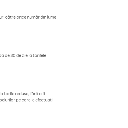
luri către orice număr din lume
 de 30 de zile la tarifele
 tarife reduse, fără a fi
elurilor pe care le efectuați