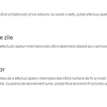
când achiziționați orice valoare. Cu acest credit, puteți efectua ape
e zile
efectuați apeluri internaționale către destinația aleasă pe o perioadă
ar
tea de a efectua apeluri internaționale către numere de fix și mobil la
at. Cu planul de abonament lunar, puteți face economii în privința ap