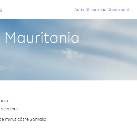
og
Autentificare
sau
Creare cont
n Mauritania
ania.
 pe minut.
pe minut către Somalia.