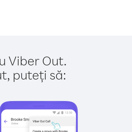
u Viber Out.
, puteți să: