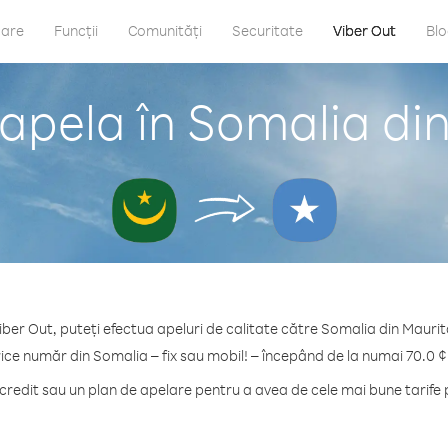
care
Funcții
Comunități
Securitate
Viber Out
Bl
apela în Somalia di
iber Out, puteți efectua apeluri de calitate către Somalia din Maurit
rice număr din Somalia – fix sau mobil! – începând de la numai 70.0 ¢
redit sau un plan de apelare pentru a avea de cele mai bune tarife 