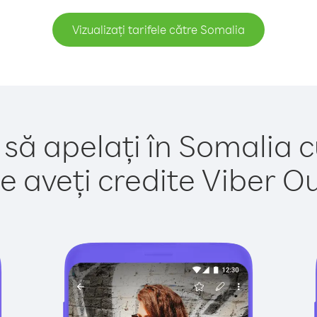
Vizualizați tarifele către Somalia
 să apelați în Somalia c
e aveți credite Viber Out