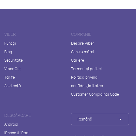
VIBER
COMPANIE
Funcții
Despre Viber
Blog
Centru mărci
Securitate
Cariere
Viber Out
Termeni și politici
Tarife
Politica privind
Asistență
confidențialitatea
Customer Complaints Code
DESCĂRCARE
Română
Android
iPhone & iPad