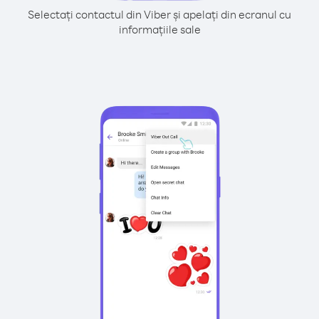
Selectați contactul din Viber și apelați din ecranul cu
informațiile sale