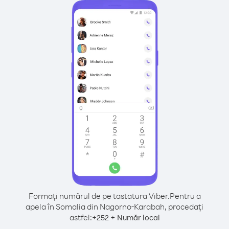
Formați numărul de pe tastatura Viber.
Pentru a
apela în Somalia din Nagorno-Karabah, procedați
astfel:
+
+
252
Număr local