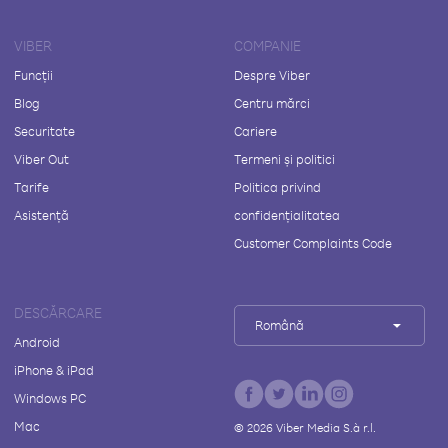
VIBER
COMPANIE
Funcții
Despre Viber
Blog
Centru mărci
Securitate
Cariere
Viber Out
Termeni și politici
Tarife
Politica privind
Asistență
confidențialitatea
Customer Complaints Code
DESCĂRCARE
Română
Android
iPhone & iPad
Windows PC
Mac
©
2026
Viber Media S.à r.l.