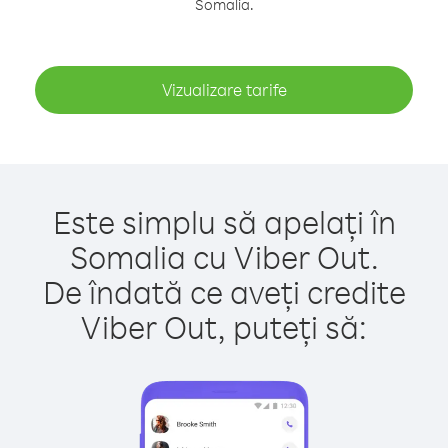
Somalia.
Vizualizare tarife
Este simplu să apelați în
Somalia cu Viber Out.
De îndată ce aveți credite
Viber Out, puteți să: