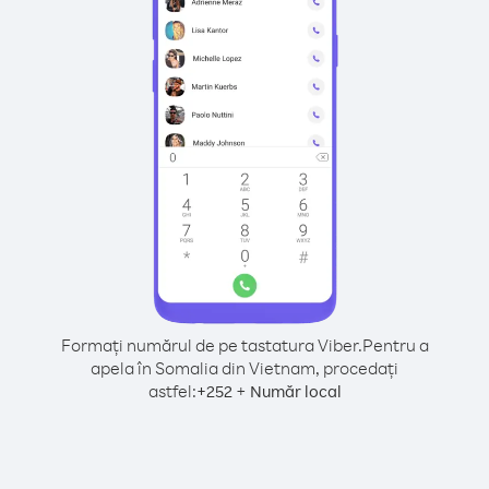
Formați numărul de pe tastatura Viber.
Pentru a
apela în Somalia din Vietnam, procedați
astfel:
+
+
252
Număr local