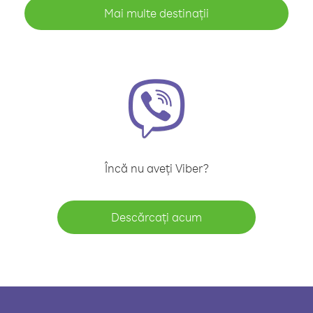
Mai multe destinații
Încă nu aveți Viber?
Descărcați acum