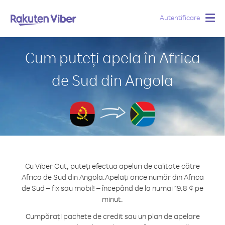
Autentificare
Togg
navig
Cum puteți apela în Africa
de Sud din Angola
Cu Viber Out, puteți efectua apeluri de calitate către
Africa de Sud din Angola.
Apelați orice număr din Africa
de Sud – fix sau mobil! – începând de la numai 19.8 ¢ pe
minut.
Cumpărați pachete de credit sau un plan de apelare