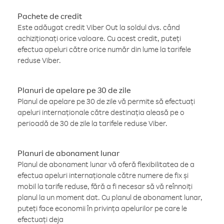
Pachete de credit
Este adăugat credit Viber Out la soldul dvs. când
achiziționați orice valoare. Cu acest credit, puteți
efectua apeluri către orice număr din lume la tarifele
reduse Viber.
Planuri de apelare pe 30 de zile
Planul de apelare pe 30 de zile vă permite să efectuați
apeluri internaționale către destinația aleasă pe o
perioadă de 30 de zile la tarifele reduse Viber.
Planuri de abonament lunar
Planul de abonament lunar vă oferă flexibilitatea de a
efectua apeluri internaționale către numere de fix și
mobil la tarife reduse, fără a fi necesar să vă reînnoiți
planul la un moment dat. Cu planul de abonament lunar,
puteți face economii în privința apelurilor pe care le
efectuați deja