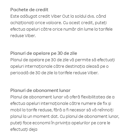
Pachete de credit
Este adăugat credit Viber Out la soldul dvs. când
achiziționați orice valoare. Cu acest credit, puteți
efectua apeluri către orice număr din lume la tarifele
reduse Viber.
Planuri de apelare pe 30 de zile
Planul de apelare pe 30 de zile vă permite să efectuați
apeluri internaționale către destinația aleasă pe o
perioadă de 30 de zile la tarifele reduse Viber.
Planuri de abonament lunar
Planul de abonament lunar vă oferă flexibilitatea de a
efectua apeluri internaționale către numere de fix și
mobil la tarife reduse, fără a fi necesar să vă reînnoiți
planul la un moment dat. Cu planul de abonament lunar,
puteți face economii în privința apelurilor pe care le
efectuați deja