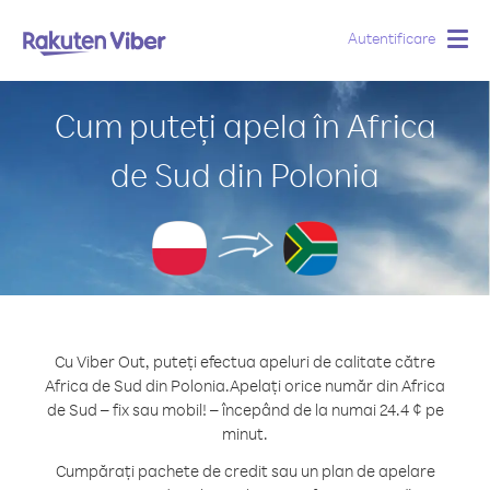
Autentificare
Togg
navig
Cum puteți apela în Africa
de Sud din Polonia
Cu Viber Out, puteți efectua apeluri de calitate către
Africa de Sud din Polonia.
Apelați orice număr din Africa
de Sud – fix sau mobil! – începând de la numai 24.4 ¢ pe
minut.
Cumpărați pachete de credit sau un plan de apelare