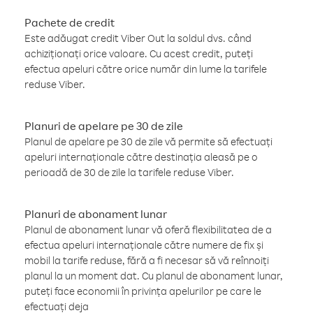
Pachete de credit
Este adăugat credit Viber Out la soldul dvs. când
achiziționați orice valoare. Cu acest credit, puteți
efectua apeluri către orice număr din lume la tarifele
reduse Viber.
Planuri de apelare pe 30 de zile
Planul de apelare pe 30 de zile vă permite să efectuați
apeluri internaționale către destinația aleasă pe o
perioadă de 30 de zile la tarifele reduse Viber.
Planuri de abonament lunar
Planul de abonament lunar vă oferă flexibilitatea de a
efectua apeluri internaționale către numere de fix și
mobil la tarife reduse, fără a fi necesar să vă reînnoiți
planul la un moment dat. Cu planul de abonament lunar,
puteți face economii în privința apelurilor pe care le
efectuați deja