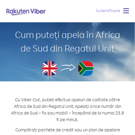
Autentificare
Togg
navig
Cum puteți apela în Africa
de Sud din Regatul Unit
Cu Viber Out, puteți efectua apeluri de calitate către
Africa de Sud din Regatul Unit.
Apelați orice număr din
Africa de Sud – fix sau mobil! – începând de la numai 23.8
¢ pe minut.
Cumpărați pachete de credit sau un plan de apelare