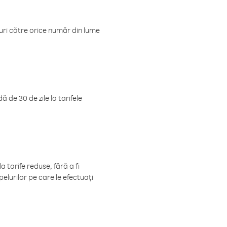
luri către orice număr din lume
 de 30 de zile la tarifele
 tarife reduse, fără a fi
elurilor pe care le efectuați