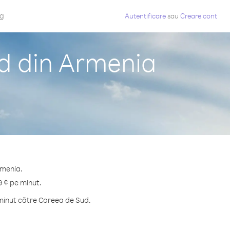
og
Autentificare
sau
Creare cont
d din Armenia
rmenia.
9 ¢ pe minut.
 minut către Coreea de Sud.