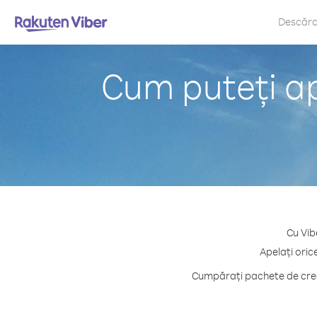
Descăr
Cum puteți a
Cu Vib
Apelați oric
Cumpărați pachete de credi