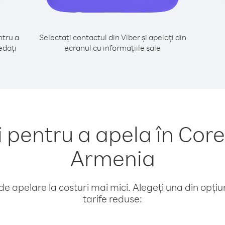
tru a
Selectați contactul din Viber și apelați din
edați
ecranul cu informațiile sale
pentru a apela în Core
Armenia
e apelare la costuri mai mici. Alegeți una din opțiuni
tarife reduse: