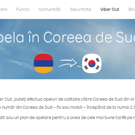
care
Funcții
Comunități
Securitate
Viber Out
Bl
pela în Coreea de Su
er Out, puteți efectua apeluri de calitate către Coreea de Sud din A
e număr din Coreea de Sud – fix sau mobil! – începând de la numai 2.
t sau un plan de apelare pentru a avea de cele mai bune tarife pe