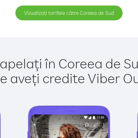
Vizualizați tarifele către Coreea de Sud
 apelați în Coreea de Su
e aveți credite Viber Out