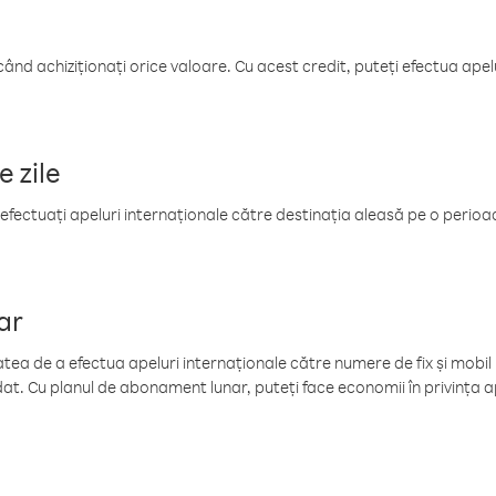
când achiziționați orice valoare. Cu acest credit, puteți efectua ape
e zile
efectuați apeluri internaționale către destinația aleasă pe o perioadă
ar
tea de a efectua apeluri internaționale către numere de fix și mobil la
at. Cu planul de abonament lunar, puteți face economii în privința ap