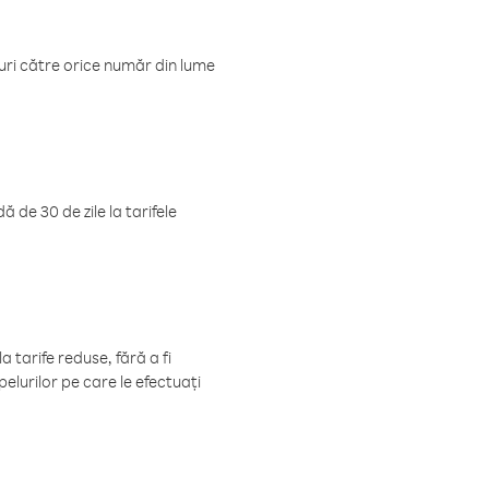
luri către orice număr din lume
 de 30 de zile la tarifele
 tarife reduse, fără a fi
elurilor pe care le efectuați