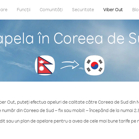
care
Funcții
Comunități
Securitate
Viber Out
Bl
apela în Coreea de S
ber Out, puteți efectua apeluri de calitate către Coreea de Sud din 
e număr din Coreea de Sud – fix sau mobil! – începând de la numai 2.
t sau un plan de apelare pentru a avea de cele mai bune tarife pe