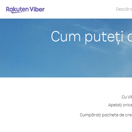
Descăr
Cum puteți 
Cu Vi
Apelați oric
Cumpărați pachete de credi