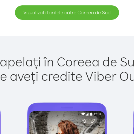
Vizualizați tarifele către Coreea de Sud
 apelați în Coreea de Su
e aveți credite Viber Out