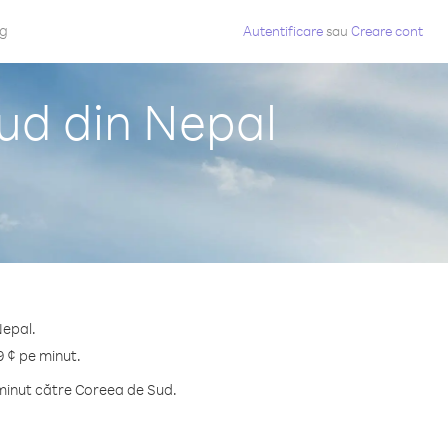
og
Autentificare
sau
Creare cont
ud din Nepal
Nepal.
9 ¢ pe minut.
 minut către Coreea de Sud.