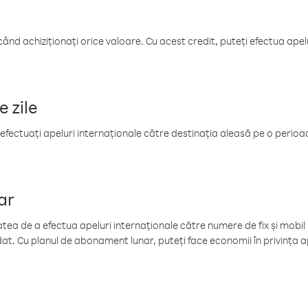
când achiziționați orice valoare. Cu acest credit, puteți efectua ape
e zile
efectuați apeluri internaționale către destinația aleasă pe o perioadă
ar
tea de a efectua apeluri internaționale către numere de fix și mobil la
at. Cu planul de abonament lunar, puteți face economii în privința ap