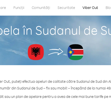
care
Funcții
Comunități
Securitate
Viber Out
Bl
ela în Sudanul de S
er Out, puteți efectua apeluri de calitate către Sudanul de Sud din A
 număr din Sudanul de Sud – fix sau mobil! – începând de la numai 49
t sau un plan de apelare pentru a avea de cele mai bune tarife pe 