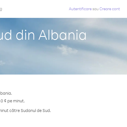
og
Autentificare
sau
Creare cont
ud din Albania
lbania.
.0 ¢ pe minut.
minut către Sudanul de Sud.