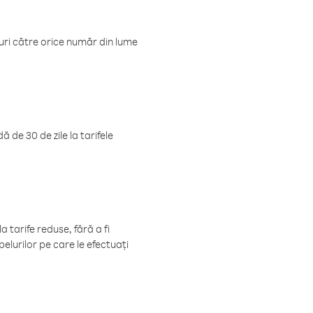
luri către orice număr din lume
 de 30 de zile la tarifele
 tarife reduse, fără a fi
elurilor pe care le efectuați