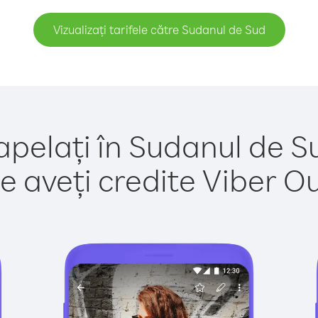
Vizualizați tarifele către Sudanul de Sud
apelați în Sudanul de S
e aveți credite Viber Out