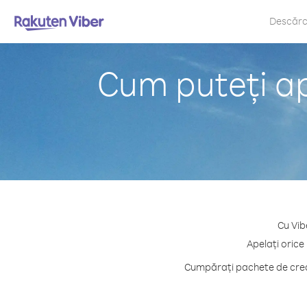
Descăr
Cum puteți ap
Cu Vib
Apelați orice
Cumpărați pachete de credi