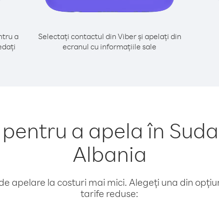
tru a
Selectați contactul din Viber și apelați din
edați
ecranul cu informațiile sale
entru a apela în Suda
Albania
e apelare la costuri mai mici. Alegeți una din opțiuni
tarife reduse: