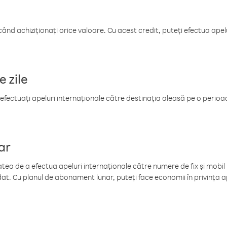
când achiziționați orice valoare. Cu acest credit, puteți efectua ape
e zile
efectuați apeluri internaționale către destinația aleasă pe o perioadă
ar
tea de a efectua apeluri internaționale către numere de fix și mobil la
at. Cu planul de abonament lunar, puteți face economii în privința ap