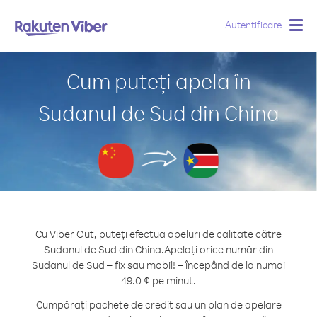
Autentificare
Togg
navig
Cum puteți apela în
Sudanul de Sud din China
Cu Viber Out, puteți efectua apeluri de calitate către
Sudanul de Sud din China.
Apelați orice număr din
Sudanul de Sud – fix sau mobil! – începând de la numai
49.0 ¢ pe minut.
Cumpărați pachete de credit sau un plan de apelare