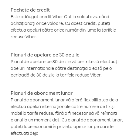
Pachete de credit
Este adăugat credit Viber Out la soldul dvs. când
achiziționați orice valoare. Cu acest credit, puteți
efectua apeluri către orice număr din lume la tarifele
reduse Viber.
Planuri de apelare pe 30 de zile
Planul de apelare pe 30 de zile vă permite să efectuați
apeluri internaționale către destinația aleasă pe o
perioadă de 30 de zile la tarifele reduse Viber.
Planuri de abonament lunar
Planul de abonament lunar vă oferă flexibilitatea de a
efectua apeluri internaționale către numere de fix și
mobil la tarife reduse, fără a fi necesar să vă reînnoiți
planul la un moment dat. Cu planul de abonament lunar,
puteți face economii în privința apelurilor pe care le
efectuați deja