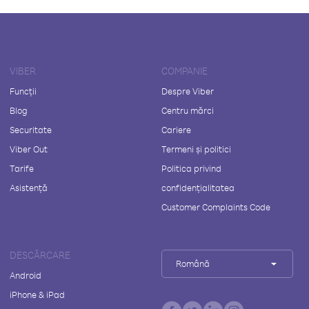
VIBER
COMPANIE
Funcții
Despre Viber
Blog
Centru mărci
Securitate
Cariere
Viber Out
Termeni și politici
Tarife
Politica privind
Asistență
confidențialitatea
Customer Complaints Code
DESCĂRCARE
Română
Android
iPhone & iPad