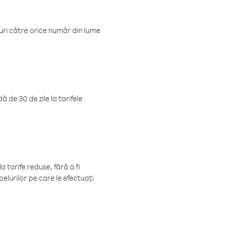
luri către orice număr din lume
 de 30 de zile la tarifele
 tarife reduse, fără a fi
elurilor pe care le efectuați