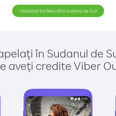
Vizualizați tarifele către Sudanul de Sud
apelați în Sudanul de S
e aveți credite Viber Out