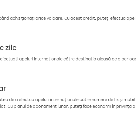
când achiziționați orice valoare. Cu acest credit, puteți efectua ape
e zile
efectuați apeluri internaționale către destinația aleasă pe o perioadă
ar
tea de a efectua apeluri internaționale către numere de fix și mobil la
at. Cu planul de abonament lunar, puteți face economii în privința ap