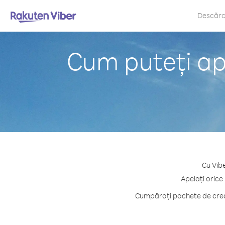
Descăr
Cum puteți ap
Cu Vibe
Apelați orice
Cumpărați pachete de credi