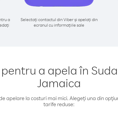
tru a
Selectați contactul din Viber și apelați din
edați
ecranul cu informațiile sale
entru a apela în Suda
Jamaica
e apelare la costuri mai mici. Alegeți una din opțiuni
tarife reduse: