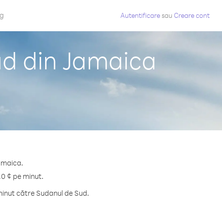
og
Autentificare
sau
Creare cont
ud din Jamaica
Jamaica.
.0 ¢ pe minut.
minut către Sudanul de Sud.