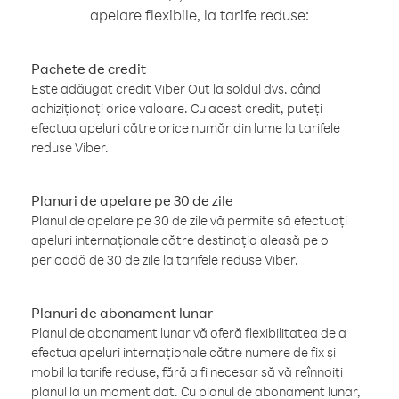
apelare flexibile, la tarife reduse:
Pachete de credit
Este adăugat credit Viber Out la soldul dvs. când
achiziționați orice valoare. Cu acest credit, puteți
efectua apeluri către orice număr din lume la tarifele
reduse Viber.
Planuri de apelare pe 30 de zile
Planul de apelare pe 30 de zile vă permite să efectuați
apeluri internaționale către destinația aleasă pe o
perioadă de 30 de zile la tarifele reduse Viber.
Planuri de abonament lunar
Planul de abonament lunar vă oferă flexibilitatea de a
efectua apeluri internaționale către numere de fix și
mobil la tarife reduse, fără a fi necesar să vă reînnoiți
planul la un moment dat. Cu planul de abonament lunar,