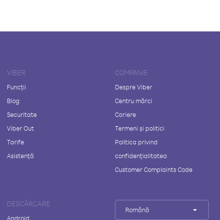
VIBER
COMPANIE
Funcții
Despre Viber
Blog
Centru mărci
Securitate
Cariere
Viber Out
Termeni și politici
Tarife
Politica privind
Asistență
confidențialitatea
Customer Complaints Code
DESCĂRCARE
Română
Android