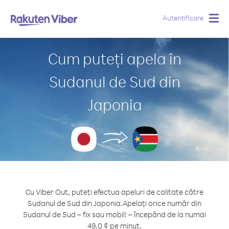
Autentificare
Togg
navig
Cum puteți apela în
Sudanul de Sud din
Japonia
Cu Viber Out, puteți efectua apeluri de calitate către
Sudanul de Sud din Japonia.
Apelați orice număr din
Sudanul de Sud – fix sau mobil! – începând de la numai
49.0 ¢ pe minut.