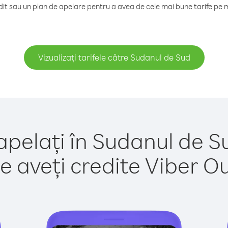
t sau un plan de apelare pentru a avea de cele mai bune tarife pe 
Vizualizați tarifele către Sudanul de Sud
apelați în Sudanul de S
e aveți credite Viber Out