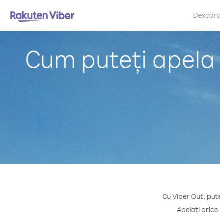
Descăr
Cum puteți apela 
Cu Viber Out, pute
Apelați orice