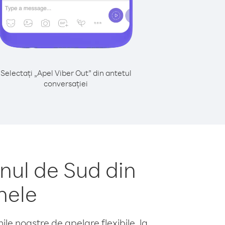
Selectați „Apel Viber Out” din antetul
conversației
nul de Sud din
nele
le noastre de apelare flexibile, la