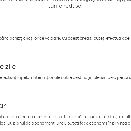
tarife reduse:
când achiziționați orice valoare. Cu acest credit, puteți efectua ape
e zile
efectuați apeluri internaționale către destinația aleasă pe o perioadă
ar
tea de a efectua apeluri internaționale către numere de fix și mobil la
at. Cu planul de abonament lunar, puteți face economii în privința ap