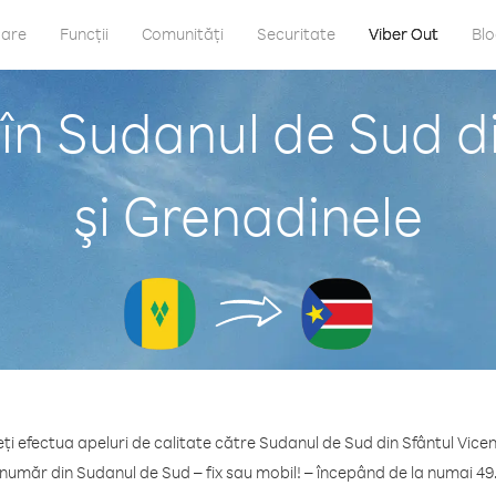
care
Funcții
Comunități
Securitate
Viber Out
Bl
în Sudanul de Sud di
şi Grenadinele
ți efectua apeluri de calitate către Sudanul de Sud din Sfântul Vicen
 număr din Sudanul de Sud – fix sau mobil! – începând de la numai 49