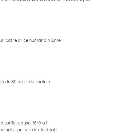
luri către orice număr din lume
 de 30 de zile la tarifele
 tarife reduse, fără a fi
elurilor pe care le efectuați