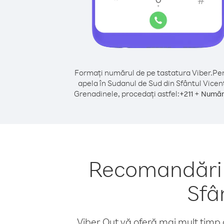
Formați numărul de pe tastatura Viber.
Pen
apela în Sudanul de Sud din Sfântul Vicenţ
Grenadinele, procedați astfel:
+
+
211
Număr 
Recomandări p
Sfâ
Viber Out vă oferă mai mult timp d