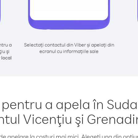
tru a
Selectați contactul din Viber și apelați din
iu şi
ecranul cu informațiile sale
local
entru a apela în Suda
ntul Vicenţiu şi Grenadi
e apelare la costuri mai mici. Alegeți una din opțiuni