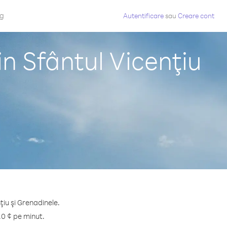
og
Autentificare
sau
Creare cont
n Sfântul Vicenţiu
ţiu şi Grenadinele.
.0 ¢ pe minut.