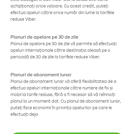
achiziționați orice valoare. Cu acest credit, puteți
efectua apeluri către orice număr din lume la tarifele
reduse Viber.
Planuri de apelare pe 30 de zile
Planul de apelare pe 30 de zile vă permite să efectuați
apeluri internaționale către destinația aleasă pe o
perioadă de 30 de zile la tarifele reduse Viber.
Planuri de abonament lunar
Planul de abonament lunar vă oferă flexibilitatea de a
efectua apeluri internaționale către numere de fix și
mobil la tarife reduse, fără a fi necesar să vă reînnoiți
planul la un moment dat. Cu planul de abonament lunar,
puteți face economii în privința apelurilor pe care le
efectuați deja