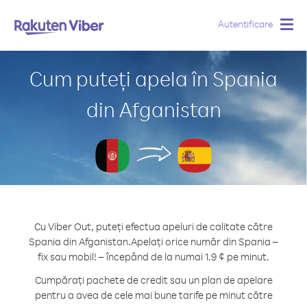
Autentificare
Togg
navig
Cum puteți apela în Spania
din Afganistan
Cu Viber Out, puteți efectua apeluri de calitate către
Spania din Afganistan.
Apelați orice număr din Spania –
fix sau mobil! – începând de la numai 1.9 ¢ pe minut.
Cumpărați pachete de credit sau un plan de apelare
pentru a avea de cele mai bune tarife pe minut către