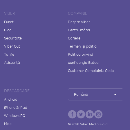
VIBER
COMPANIE
Funcții
Despre Viber
Blog
Centru mărci
Securitate
Cariere
Viber Out
Termeni și politici
Tarife
Politica privind
Asistență
confidențialitatea
Customer Complaints Code
DESCĂRCARE
Română
Android
iPhone & iPad
Windows PC
Mac
©
2026
Viber Media S.à r.l.