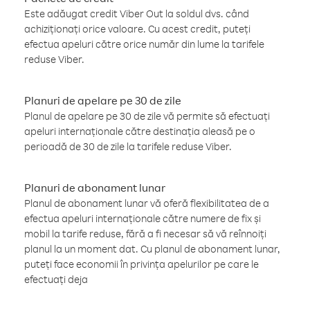
Este adăugat credit Viber Out la soldul dvs. când
achiziționați orice valoare. Cu acest credit, puteți
efectua apeluri către orice număr din lume la tarifele
reduse Viber.
Planuri de apelare pe 30 de zile
Planul de apelare pe 30 de zile vă permite să efectuați
apeluri internaționale către destinația aleasă pe o
perioadă de 30 de zile la tarifele reduse Viber.
Planuri de abonament lunar
Planul de abonament lunar vă oferă flexibilitatea de a
efectua apeluri internaționale către numere de fix și
mobil la tarife reduse, fără a fi necesar să vă reînnoiți
planul la un moment dat. Cu planul de abonament lunar,
puteți face economii în privința apelurilor pe care le
efectuați deja