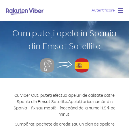
Autentificare
Togg
navig
Cum puteți apela în Spania
din Emsat Satellite
Cu Viber Out, puteți efectua apeluri de calitate către
Spania din Emsat Satellite.
Apelați orice număr din
Spania – fix sau mobil! – începând de la numai 1.9 ¢ pe
minut.
Cumpărați pachete de credit sau un plan de apelare