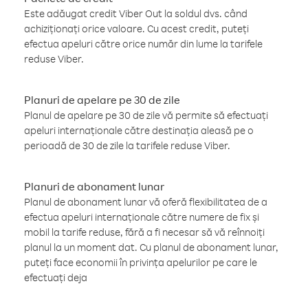
Este adăugat credit Viber Out la soldul dvs. când
achiziționați orice valoare. Cu acest credit, puteți
efectua apeluri către orice număr din lume la tarifele
reduse Viber.
Planuri de apelare pe 30 de zile
Planul de apelare pe 30 de zile vă permite să efectuați
apeluri internaționale către destinația aleasă pe o
perioadă de 30 de zile la tarifele reduse Viber.
Planuri de abonament lunar
Planul de abonament lunar vă oferă flexibilitatea de a
efectua apeluri internaționale către numere de fix și
mobil la tarife reduse, fără a fi necesar să vă reînnoiți
planul la un moment dat. Cu planul de abonament lunar,
puteți face economii în privința apelurilor pe care le
efectuați deja