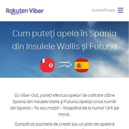
Autentificare
Togg
navig
Cum puteți apela în Spania
din Insulele Wallis şi Futuna
Cu Viber Out, puteți efectua apeluri de calitate către
Spania din Insulele Wallis şi Futuna.
Apelați orice număr
din Spania – fix sau mobil! – începând de la numai 1.9 ¢ pe
minut.
Cumpărați pachete de credit sau un plan de apelare