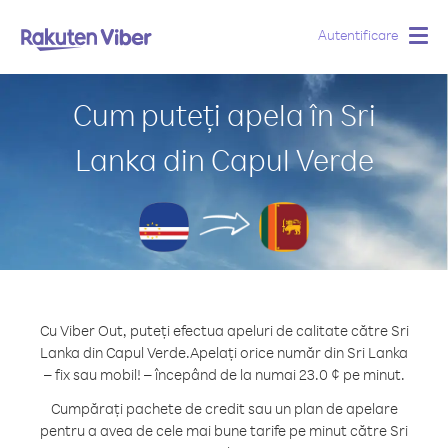
Autentificare
Togg
navig
Cum puteți apela în Sri
Lanka din Capul Verde
Cu Viber Out, puteți efectua apeluri de calitate către Sri
Lanka din Capul Verde.
Apelați orice număr din Sri Lanka
– fix sau mobil! – începând de la numai 23.0 ¢ pe minut.
Cumpărați pachete de credit sau un plan de apelare
pentru a avea de cele mai bune tarife pe minut către Sri