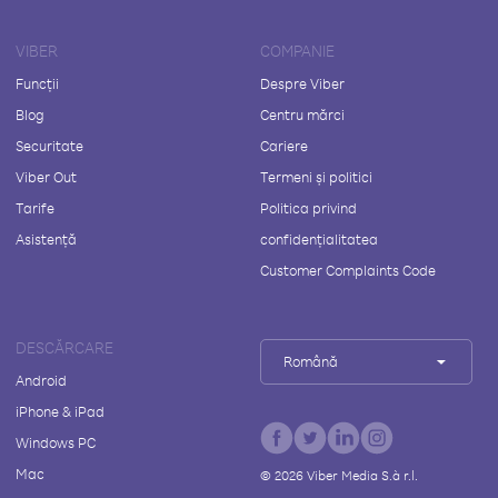
VIBER
COMPANIE
Funcții
Despre Viber
Blog
Centru mărci
Securitate
Cariere
Viber Out
Termeni și politici
Tarife
Politica privind
Asistență
confidențialitatea
Customer Complaints Code
DESCĂRCARE
Română
Android
iPhone & iPad
Windows PC
Mac
©
2026
Viber Media S.à r.l.